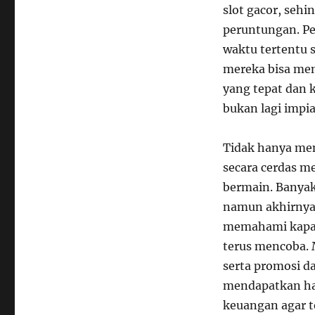
slot gacor, sehi
peruntungan. P
waktu tertentu 
mereka bisa mem
yang tepat dan
bukan lagi impi
Tidak hanya me
secara cerdas me
bermain. Banya
namun akhirnya
memahami kapan
terus mencoba.
serta promosi d
mendapatkan has
keuangan agar t