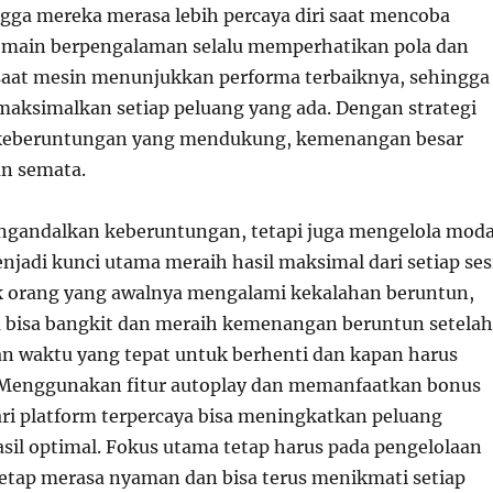
ngga mereka merasa lebih percaya diri saat mencoba
emain berpengalaman selalu memperhatikan pola dan
saat mesin menunjukkan performa terbaiknya, sehingga
aksimalkan setiap peluang yang ada. Dengan strategi
 keberuntungan yang mendukung, kemenangan besar
an semata.
ngandalkan keberuntungan, tetapi juga mengelola moda
njadi kunci utama meraih hasil maksimal dari setiap ses
k orang yang awalnya mengalami kekalahan beruntun,
 bisa bangkit dan meraih kemenangan beruntun setelah
 waktu yang tepat untuk berhenti dan kapan harus
 Menggunakan fitur autoplay dan memanfaatkan bonus
ari platform terpercaya bisa meningkatkan peluang
il optimal. Fokus utama tetap harus pada pengelolaan
etap merasa nyaman dan bisa terus menikmati setiap