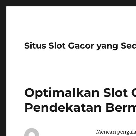
Situs Slot Gacor yang S
Optimalkan Slot
Pendekatan Berm
Mencari pengal