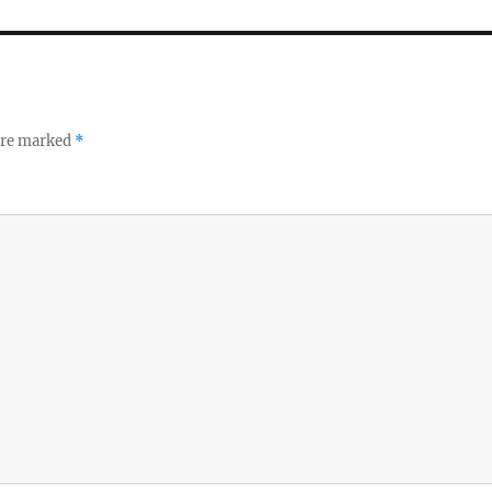
 are marked
*