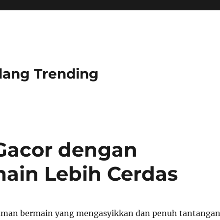
edang Trending
 Gacor dengan
ain Lebih Cerdas
aman bermain yang mengasyikkan dan penuh tantangan