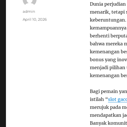
Dunia perjudia
Author
admin
menarik, tetapi 
Posted
April 10, 2026
keberuntungan. 
on
kemampuannya me
berhenti berput
bahwa mereka m
kemenangan besar
bonus yang ino
menjadi pilihan
kemenangan bes
Bagi pemain ya
istilah “
slot gac
merujuk pada me
mendapatkan jac
Banyak komunita