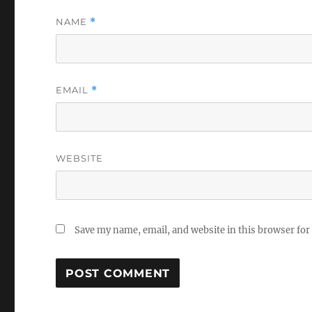
NAME
*
EMAIL
*
WEBSITE
Save my name, email, and website in this browser for