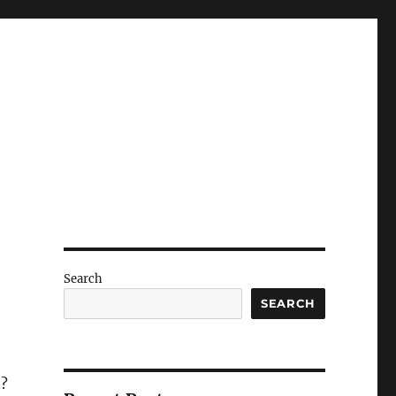
Search
SEARCH
?