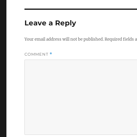
Leave a Reply
Your email address will not be published.
Required fields
COMMENT
*