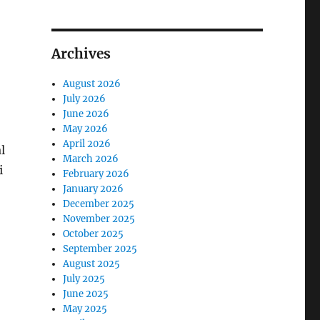
Archives
August 2026
July 2026
June 2026
May 2026
April 2026
l
March 2026
i
February 2026
January 2026
December 2025
November 2025
October 2025
September 2025
August 2025
July 2025
June 2025
May 2025