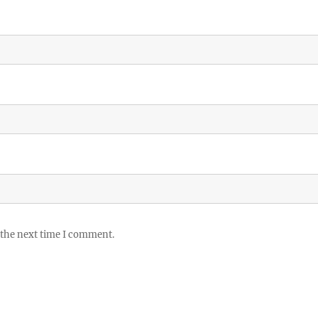
 the next time I comment.