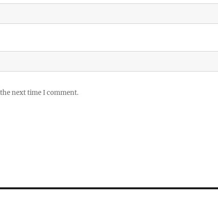
 the next time I comment.