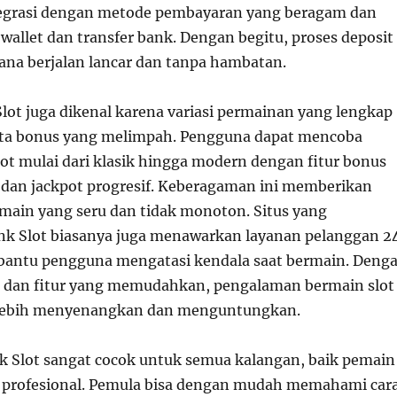
tegrasi dengan metode pembayaran yang beragam dan
wallet dan transfer bank. Dengan begitu, proses deposit
ana berjalan lancar dan tanpa hambatan.
 Slot juga dikenal karena variasi permainan yang lengkap
rta bonus yang melimpah. Pengguna dapat mencoba
lot mulai dari klasik hingga modern dengan fitur bonus
in dan jackpot progresif. Keberagaman ini memberikan
ain yang seru dan tidak monoton. Situs yang
k Slot biasanya juga menawarkan layanan pelanggan 2
antu pengguna mengatasi kendala saat bermain. Deng
 dan fitur yang memudahkan, pengalaman bermain slot
 lebih menyenangkan dan menguntungkan.
 Slot sangat cocok untuk semua kalangan, baik pemain
profesional. Pemula bisa dengan mudah memahami car