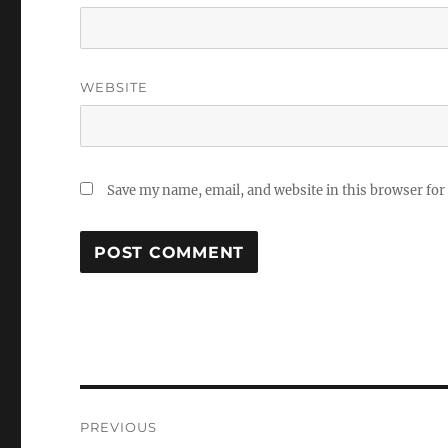
WEBSITE
Save my name, email, and website in this browser for
Post
PREVIOUS