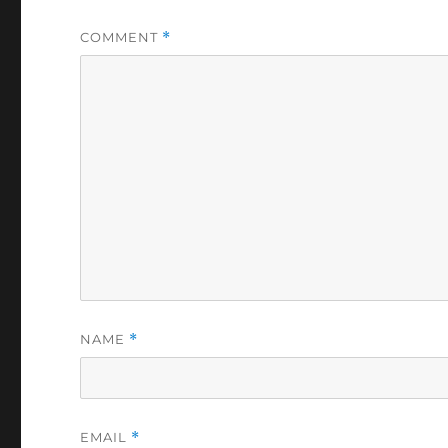
COMMENT
*
NAME
*
EMAIL
*