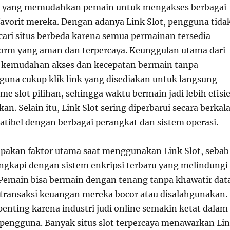
ne yang memudahkan pemain untuk mengakses berbagai
favorit mereka. Dengan adanya Link Slot, pengguna tida
cari situs berbeda karena semua permainan tersedia
form yang aman dan terpercaya. Keunggulan utama dari
h kemudahan akses dan kecepatan bermain tanpa
una cukup klik link yang disediakan untuk langsung
e slot pilihan, sehingga waktu bermain jadi lebih efisi
. Selain itu, Link Slot sering diperbarui secara berkal
atibel dengan berbagai perangkat dan sistem operasi.
akan faktor utama saat menggunakan Link Slot, sebab
lengkapi dengan sistem enkripsi terbaru yang melindungi
Pemain bisa bermain dengan tenang tanpa khawatir dat
transaksi keuangan mereka bocor atau disalahgunakan.
 penting karena industri judi online semakin ketat dalam
 pengguna. Banyak situs slot terpercaya menawarkan Li