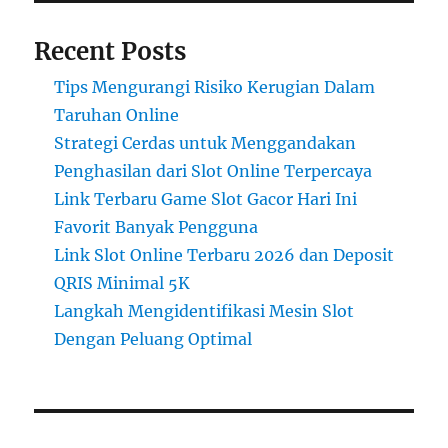
Recent Posts
Tips Mengurangi Risiko Kerugian Dalam
Taruhan Online
Strategi Cerdas untuk Menggandakan
Penghasilan dari Slot Online Terpercaya
Link Terbaru Game Slot Gacor Hari Ini
Favorit Banyak Pengguna
Link Slot Online Terbaru 2026 dan Deposit
QRIS Minimal 5K
Langkah Mengidentifikasi Mesin Slot
Dengan Peluang Optimal