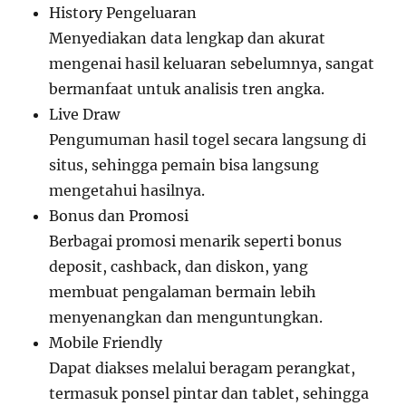
History Pengeluaran
Menyediakan data lengkap dan akurat
mengenai hasil keluaran sebelumnya, sangat
bermanfaat untuk analisis tren angka.
Live Draw
Pengumuman hasil togel secara langsung di
situs, sehingga pemain bisa langsung
mengetahui hasilnya.
Bonus dan Promosi
Berbagai promosi menarik seperti bonus
deposit, cashback, dan diskon, yang
membuat pengalaman bermain lebih
menyenangkan dan menguntungkan.
Mobile Friendly
Dapat diakses melalui beragam perangkat,
termasuk ponsel pintar dan tablet, sehingga