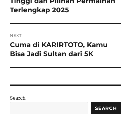
Tinggi dan Pilihan Permainan
Terlengkap 2025
NEXT
Cuma di KARIRTOTO, Kamu
Next
post:
Bisa Jadi Sultan dari 5K
Search
SEARCH