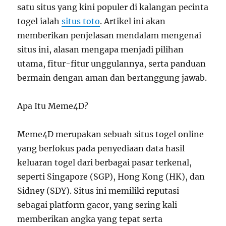
satu situs yang kini populer di kalangan pecinta
togel ialah
situs toto
. Artikel ini akan
memberikan penjelasan mendalam mengenai
situs ini, alasan mengapa menjadi pilihan
utama, fitur-fitur unggulannya, serta panduan
bermain dengan aman dan bertanggung jawab.
Apa Itu Meme4D?
Meme4D merupakan sebuah situs togel online
yang berfokus pada penyediaan data hasil
keluaran togel dari berbagai pasar terkenal,
seperti Singapore (SGP), Hong Kong (HK), dan
Sidney (SDY). Situs ini memiliki reputasi
sebagai platform gacor, yang sering kali
memberikan angka yang tepat serta