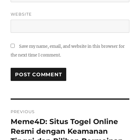
WEBSITE
Save my name, email, and website in this browser for
the next time I comment.
Post
PREVIOUS
navigation
Meme4D: Situs Togel Online
Previous
post:
Resmi dengan Keamanan