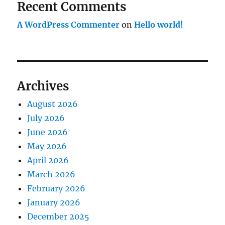
Recent Comments
A WordPress Commenter
on
Hello world!
Archives
August 2026
July 2026
June 2026
May 2026
April 2026
March 2026
February 2026
January 2026
December 2025