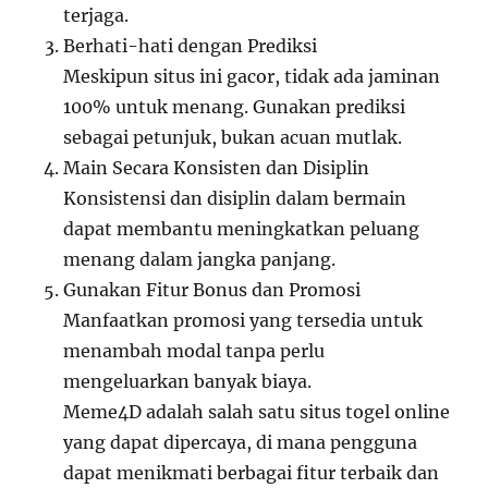
terjaga.
Berhati-hati dengan Prediksi
Meskipun situs ini gacor, tidak ada jaminan
100% untuk menang. Gunakan prediksi
sebagai petunjuk, bukan acuan mutlak.
Main Secara Konsisten dan Disiplin
Konsistensi dan disiplin dalam bermain
dapat membantu meningkatkan peluang
menang dalam jangka panjang.
Gunakan Fitur Bonus dan Promosi
Manfaatkan promosi yang tersedia untuk
menambah modal tanpa perlu
mengeluarkan banyak biaya.
Meme4D adalah salah satu situs togel online
yang dapat dipercaya, di mana pengguna
dapat menikmati berbagai fitur terbaik dan