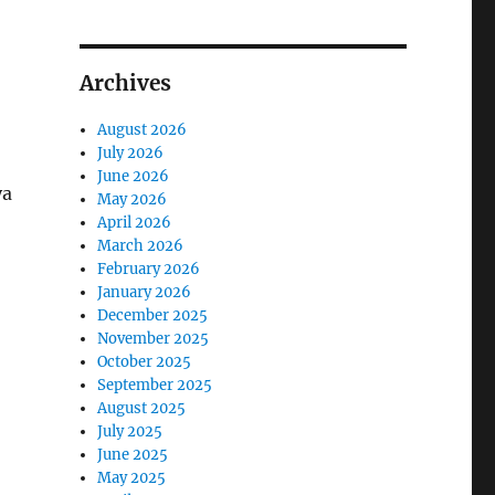
Archives
August 2026
July 2026
June 2026
ya
May 2026
April 2026
March 2026
February 2026
January 2026
December 2025
November 2025
October 2025
September 2025
August 2025
July 2025
June 2025
May 2025