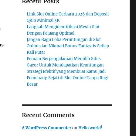
Recent Posts
Link Slot Online Terbaru 2026 dan Deposit
QRIS Minimal 5K
Langkah Mengidentifikasi Mesin Slot
n
Dengan Peluang Optimal
Jangan Ragu Coba Peruntungan di Slot
us
Online dan Nikmati Bonus Fantastis Setiap
Kali Putar
Pemain Berpengalaman Memilih Situs
Gacor Untuk Mendapatkan Keuntungan
Strategi Efektif yang Membuat Kamu Jadi
Pemenang Sejati di Slot Online Tanpa Rugi
Besar
Recent Comments
A WordPress Commenter
on
Hello world!