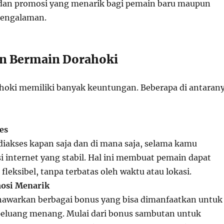
 dan promosi yang menarik bagi pemain baru maupun
pengalaman.
n Bermain Dorahoki
hoki memiliki banyak keuntungan. Beberapa di antaran
es
diakses kapan saja dan di mana saja, selama kamu
i internet yang stabil. Hal ini membuat pemain dapat
leksibel, tanpa terbatas oleh waktu atau lokasi.
osi Menarik
nawarkan berbagai bonus yang bisa dimanfaatkan untuk
eluang menang. Mulai dari bonus sambutan untuk