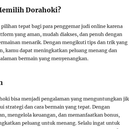
emilih Dorahoki?
pilihan tepat bagi para penggemar judi online karena
tform yang aman, mudah diakses, dan penuh dengan
permainan menarik. Dengan mengikuti tips dan trik yang
an, kamu dapat meningkatkan peluang menang dan
alaman bermain yang menyenangkan.
n
ahoki bisa menjadi pengalaman yang menguntungkan ji
 strategi dan cara bermain yang tepat. Dengan
n, mengelola keuangan, dan memanfaatkan bonus,
gkatkan peluang untuk menang. Selalu ingat untuk