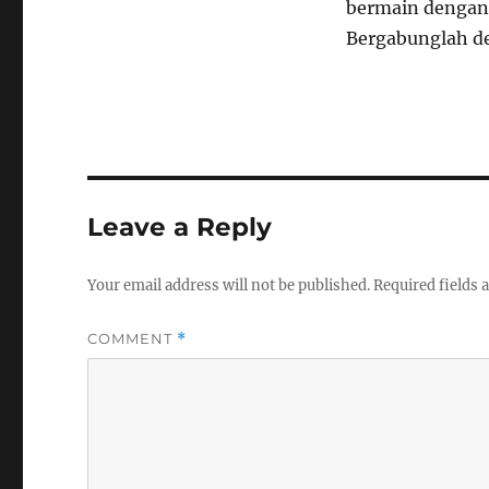
bermain dengan 
Bergabunglah d
Leave a Reply
Your email address will not be published.
Required fields
COMMENT
*