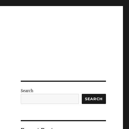
Search
SEARCH