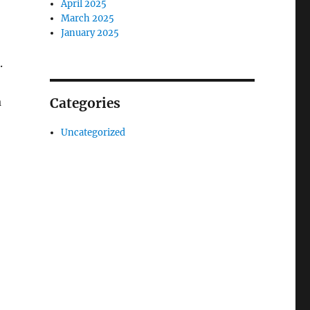
April 2025
March 2025
January 2025
.
a
Categories
Uncategorized