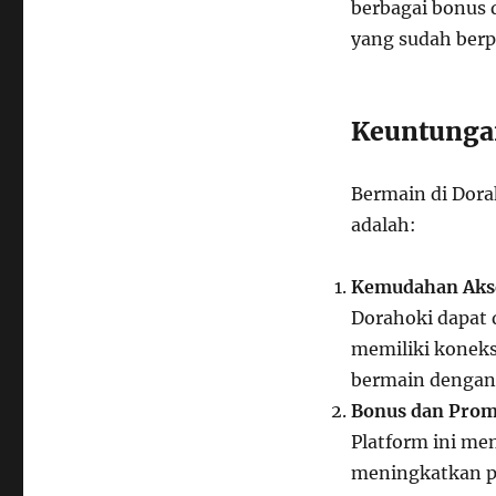
berbagai bonus
yang sudah ber
Keuntunga
Bermain di Dora
adalah:
Kemudahan Aks
Dorahoki dapat 
memiliki koneks
bermain dengan f
Bonus dan Prom
Platform ini me
meningkatkan p