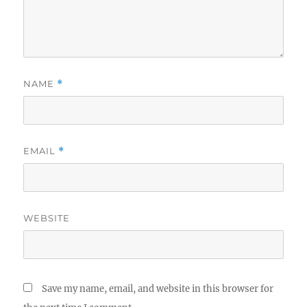
NAME
*
EMAIL
*
WEBSITE
Save my name, email, and website in this browser for