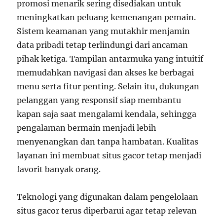
promosi menarik sering disediakan untuk
meningkatkan peluang kemenangan pemain.
Sistem keamanan yang mutakhir menjamin
data pribadi tetap terlindungi dari ancaman
pihak ketiga. Tampilan antarmuka yang intuitif
memudahkan navigasi dan akses ke berbagai
menu serta fitur penting. Selain itu, dukungan
pelanggan yang responsif siap membantu
kapan saja saat mengalami kendala, sehingga
pengalaman bermain menjadi lebih
menyenangkan dan tanpa hambatan. Kualitas
layanan ini membuat situs gacor tetap menjadi
favorit banyak orang.
Teknologi yang digunakan dalam pengelolaan
situs gacor terus diperbarui agar tetap relevan