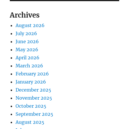
Archives
August 2026
July 2026
June 2026
May 2026
April 2026
March 2026
February 2026
January 2026
December 2025
November 2025
October 2025
September 2025
August 2025