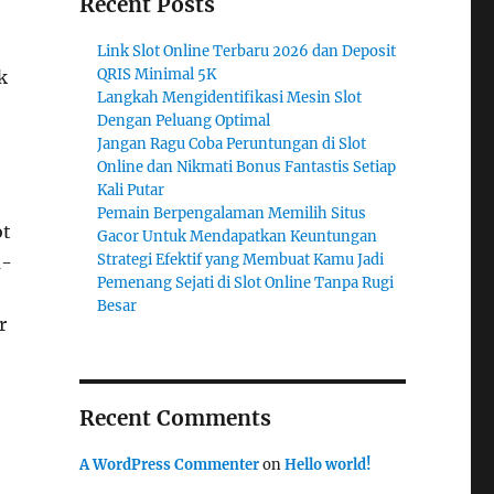
Recent Posts
Link Slot Online Terbaru 2026 dan Deposit
QRIS Minimal 5K
k
Langkah Mengidentifikasi Mesin Slot
Dengan Peluang Optimal
Jangan Ragu Coba Peruntungan di Slot
Online dan Nikmati Bonus Fantastis Setiap
Kali Putar
Pemain Berpengalaman Memilih Situs
ot
Gacor Untuk Mendapatkan Keuntungan
Strategi Efektif yang Membuat Kamu Jadi
m-
Pemenang Sejati di Slot Online Tanpa Rugi
Besar
r
Recent Comments
A WordPress Commenter
on
Hello world!