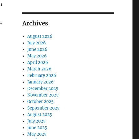
u
n
Archives
August 2026
July 2026
June 2026
May 2026
April 2026
March 2026
February 2026
January 2026
December 2025
November 2025
October 2025
September 2025
August 2025
July 2025
June 2025
May 2025