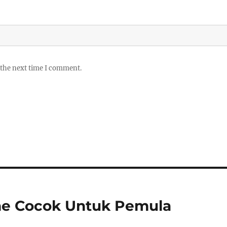
 the next time I comment.
ine Cocok Untuk Pemula