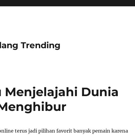
edang Trending
 Menjelajahi Dunia
 Menghibur
nline terus jadi pilihan favorit banyak pemain karena