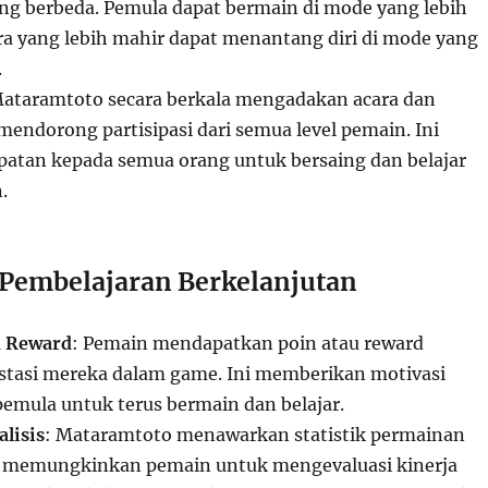
ng berbeda. Pemula dapat bermain di mode yang lebih
ra yang lebih mahir dapat menantang diri di mode yang
.
Mataramtoto secara berkala mengadakan acara dan
endorong partisipasi dari semua level pemain. Ini
tan kepada semua orang untuk bersaing dan belajar
.
s Pembelajaran Berkelanjutan
n Reward
: Pemain mendapatkan poin atau reward
stasi mereka dalam game. Ini memberikan motivasi
emula untuk terus bermain dan belajar.
alisis
: Mataramtoto menawarkan statistik permainan
, memungkinkan pemain untuk mengevaluasi kinerja