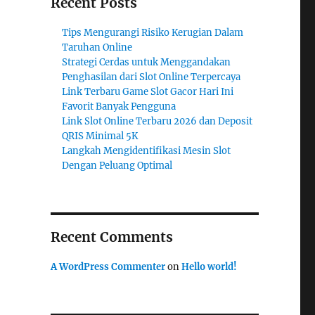
Recent Posts
Tips Mengurangi Risiko Kerugian Dalam
Taruhan Online
Strategi Cerdas untuk Menggandakan
Penghasilan dari Slot Online Terpercaya
Link Terbaru Game Slot Gacor Hari Ini
Favorit Banyak Pengguna
Link Slot Online Terbaru 2026 dan Deposit
QRIS Minimal 5K
Langkah Mengidentifikasi Mesin Slot
Dengan Peluang Optimal
Recent Comments
A WordPress Commenter
on
Hello world!