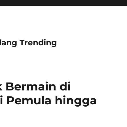
edang Trending
 Bermain di
i Pemula hingga