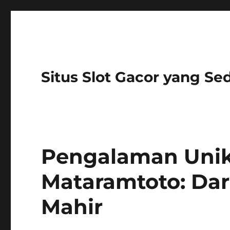
Situs Slot Gacor yang S
Pengalaman Unik
Mataramtoto: Dar
Mahir