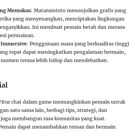
yang Memukau
: Mataramtoto menonjolkan grafis yang
tetika yang menyenangkan, menciptakan lingkungan
engasyikkan. Ini membuat pemain betah dan merasa
sesi permainan.
g Immersive
: Penggunaan suara yang berkualitas tinggi
yang tepat dapat meningkatkan pengalaman bermain,
 momen terasa lebih hidup dan mendebarkan.
ial
 Fitur chat dalam game memungkinkan pemain untuk
gan satu sama lain, berbagi tips, strategi, dan
 juga membangun rasa komunitas yang kuat.
 Pemain dapat menambahkan teman dan bermain