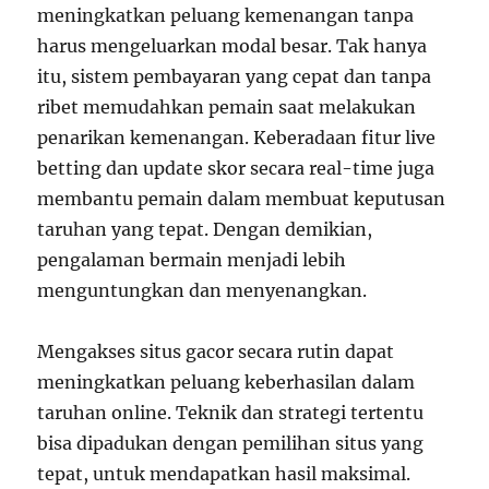
meningkatkan peluang kemenangan tanpa
harus mengeluarkan modal besar. Tak hanya
itu, sistem pembayaran yang cepat dan tanpa
ribet memudahkan pemain saat melakukan
penarikan kemenangan. Keberadaan fitur live
betting dan update skor secara real-time juga
membantu pemain dalam membuat keputusan
taruhan yang tepat. Dengan demikian,
pengalaman bermain menjadi lebih
menguntungkan dan menyenangkan.
Mengakses situs gacor secara rutin dapat
meningkatkan peluang keberhasilan dalam
taruhan online. Teknik dan strategi tertentu
bisa dipadukan dengan pemilihan situs yang
tepat, untuk mendapatkan hasil maksimal.