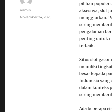
pilihan populer
Author
admin
aksesnya, slot 
Posted
November 24, 2025
menggiurkan. Par
on
sering memberik
pengalaman berm
penting untuk m
terbaik.
Situs slot gacor
memiliki tingka
besar kepada par
Indonesia yang 
dalam konteks p
sering memberi
Ada beberapa cir