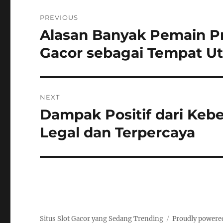
Post
PREVIOUS
navigation
Alasan Banyak Pemain Pro
Previous
post:
Gacor sebagai Tempat U
NEXT
Dampak Positif dari Kebe
Next
post:
Legal dan Terpercaya
Situs Slot Gacor yang Sedang Trending
Proudly powere