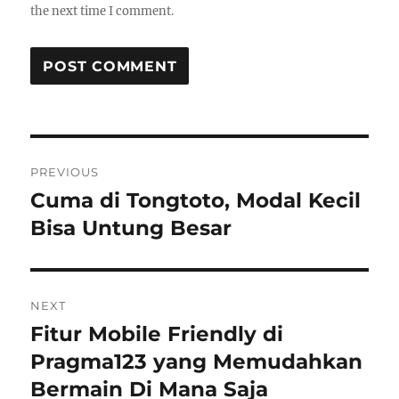
the next time I comment.
Post
PREVIOUS
navigation
Cuma di Tongtoto, Modal Kecil
Previous
post:
Bisa Untung Besar
NEXT
Fitur Mobile Friendly di
Next
post:
Pragma123 yang Memudahkan
Bermain Di Mana Saja