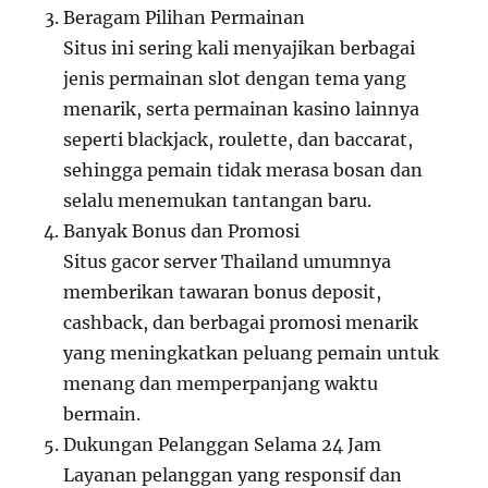
Beragam Pilihan Permainan
Situs ini sering kali menyajikan berbagai
jenis permainan slot dengan tema yang
menarik, serta permainan kasino lainnya
seperti blackjack, roulette, dan baccarat,
sehingga pemain tidak merasa bosan dan
selalu menemukan tantangan baru.
Banyak Bonus dan Promosi
Situs gacor server Thailand umumnya
memberikan tawaran bonus deposit,
cashback, dan berbagai promosi menarik
yang meningkatkan peluang pemain untuk
menang dan memperpanjang waktu
bermain.
Dukungan Pelanggan Selama 24 Jam
Layanan pelanggan yang responsif dan