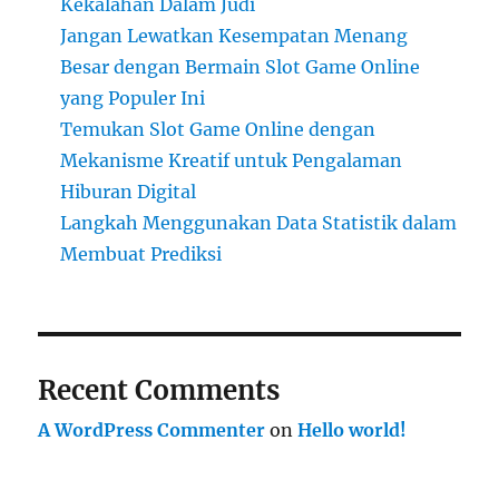
Kekalahan Dalam Judi
Jangan Lewatkan Kesempatan Menang
Besar dengan Bermain Slot Game Online
yang Populer Ini
Temukan Slot Game Online dengan
Mekanisme Kreatif untuk Pengalaman
Hiburan Digital
Langkah Menggunakan Data Statistik dalam
Membuat Prediksi
Recent Comments
A WordPress Commenter
on
Hello world!