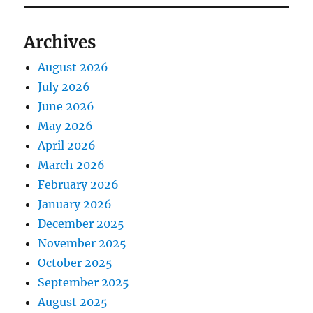
Archives
August 2026
July 2026
June 2026
May 2026
April 2026
March 2026
February 2026
January 2026
December 2025
November 2025
October 2025
September 2025
August 2025