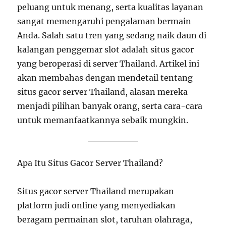
peluang untuk menang, serta kualitas layanan
sangat memengaruhi pengalaman bermain
Anda. Salah satu tren yang sedang naik daun di
kalangan penggemar slot adalah situs gacor
yang beroperasi di server Thailand. Artikel ini
akan membahas dengan mendetail tentang
situs gacor server Thailand, alasan mereka
menjadi pilihan banyak orang, serta cara-cara
untuk memanfaatkannya sebaik mungkin.
Apa Itu Situs Gacor Server Thailand?
Situs gacor server Thailand merupakan
platform judi online yang menyediakan
beragam permainan slot, taruhan olahraga,