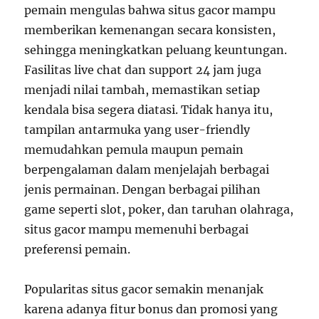
pemain mengulas bahwa situs gacor mampu
memberikan kemenangan secara konsisten,
sehingga meningkatkan peluang keuntungan.
Fasilitas live chat dan support 24 jam juga
menjadi nilai tambah, memastikan setiap
kendala bisa segera diatasi. Tidak hanya itu,
tampilan antarmuka yang user-friendly
memudahkan pemula maupun pemain
berpengalaman dalam menjelajah berbagai
jenis permainan. Dengan berbagai pilihan
game seperti slot, poker, dan taruhan olahraga,
situs gacor mampu memenuhi berbagai
preferensi pemain.
Popularitas situs gacor semakin menanjak
karena adanya fitur bonus dan promosi yang