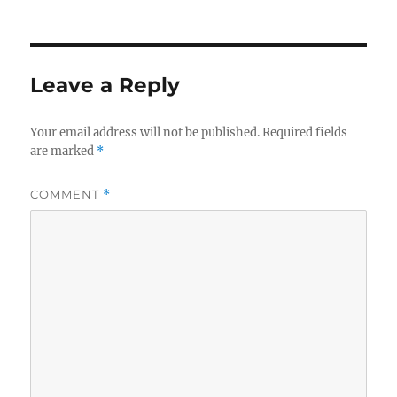
on
Leave a Reply
Your email address will not be published.
Required fields
are marked
*
COMMENT
*