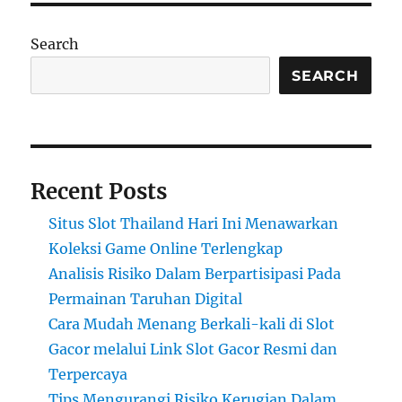
Search
SEARCH
Recent Posts
Situs Slot Thailand Hari Ini Menawarkan
Koleksi Game Online Terlengkap
Analisis Risiko Dalam Berpartisipasi Pada
Permainan Taruhan Digital
Cara Mudah Menang Berkali-kali di Slot
Gacor melalui Link Slot Gacor Resmi dan
Terpercaya
Tips Mengurangi Risiko Kerugian Dalam