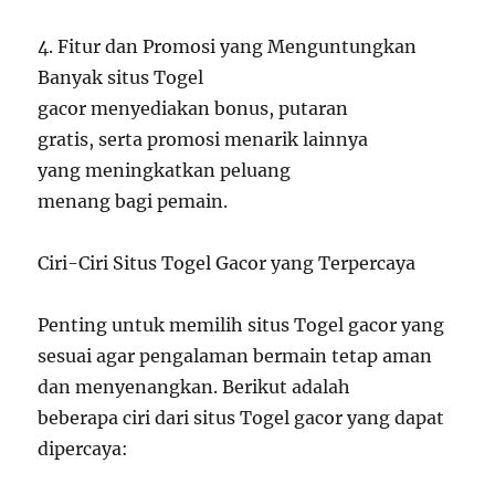
4. Fitur dan Promosi yang Menguntungkan
Banyak situs Togel
gacor menyediakan bonus, putaran
gratis, serta promosi menarik lainnya
yang meningkatkan peluang
menang bagi pemain.
Ciri-Ciri Situs Togel Gacor yang Terpercaya
Penting untuk memilih situs Togel gacor yang
sesuai agar pengalaman bermain tetap aman
dan menyenangkan. Berikut adalah
beberapa ciri dari situs Togel gacor yang dapat
dipercaya: