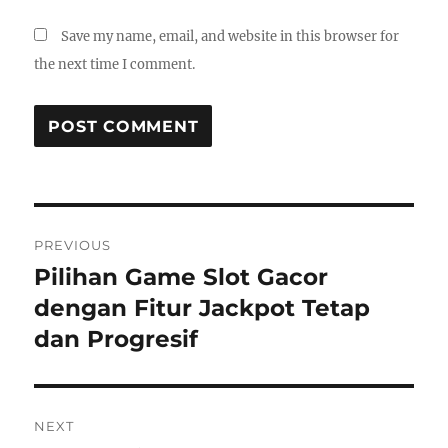
Save my name, email, and website in this browser for
the next time I comment.
Post
PREVIOUS
navigation
Pilihan Game Slot Gacor
Previous
post:
dengan Fitur Jackpot Tetap
dan Progresif
NEXT