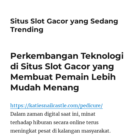
Situs Slot Gacor yang Sedang
Trending
Perkembangan Teknologi
di Situs Slot Gacor yang
Membuat Pemain Lebih
Mudah Menang
https://katiesnailcastle.com/pedicure/
Dalam zaman digital saat ini, minat
terhadap hiburan secara online terus
meningkat pesat di kalangan masyarakat.