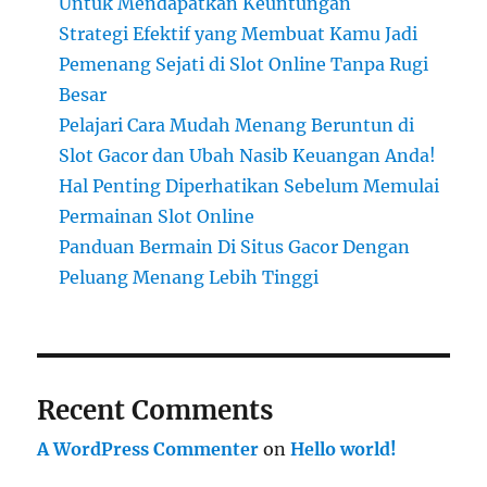
Untuk Mendapatkan Keuntungan
Strategi Efektif yang Membuat Kamu Jadi
Pemenang Sejati di Slot Online Tanpa Rugi
Besar
Pelajari Cara Mudah Menang Beruntun di
Slot Gacor dan Ubah Nasib Keuangan Anda!
Hal Penting Diperhatikan Sebelum Memulai
Permainan Slot Online
Panduan Bermain Di Situs Gacor Dengan
Peluang Menang Lebih Tinggi
Recent Comments
A WordPress Commenter
on
Hello world!