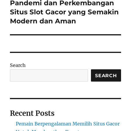
Pandemi dan Perkembangan
Next
post:
Situs Slot Gacor yang Semakin
Modern dan Aman
Search
SEARCH
Recent Posts
Pemain Berpengalaman Memilih Situs Gacor