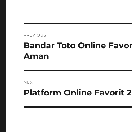
Post
PREVIOUS
navigation
Bandar Toto Online Favo
Previous
post:
Aman
NEXT
Platform Online Favorit
Next
post: