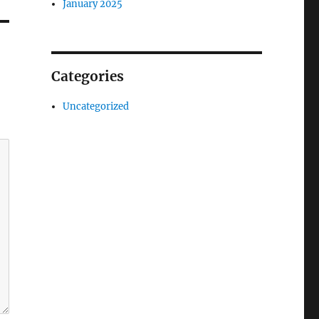
January 2025
Categories
Uncategorized