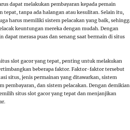
harus dapat melakukan pembayaran kepada pemain
 tepat, tanpa ada halangan atau kesulitan. Selain itu,
 juga harus memiliki sistem pelacakan yang baik, sehingg
elacak keuntungan mereka dengan mudah. Dengan
n dapat merasa puas dan senang saat bermain di situs
itus slot gacor yang tepat, penting untuk melakukan
rtimbangkan beberapa faktor. Faktor-faktor tersebut
tasi situs, jenis permainan yang ditawarkan, sistem
m pembayaran, dan sistem pelacakan. Dengan demikian
milih situs slot gacor yang tepat dan menjanjikan
ar.