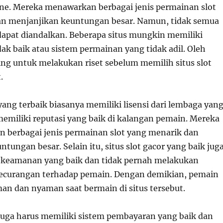
ine. Mereka menawarkan berbagai jenis permainan slot
an menjanjikan keuntungan besar. Namun, tidak semua
 dapat diandalkan. Beberapa situs mungkin memiliki
dak baik atau sistem permainan yang tidak adil. Oleh
ing untuk melakukan riset sebelum memilih situs slot
.
 yang terbaik biasanya memiliki lisensi dari lembaga yan
memiliki reputasi yang baik di kalangan pemain. Mereka
 berbagai jenis permainan slot yang menarik dan
tungan besar. Selain itu, situs slot gacor yang baik jug
 keamanan yang baik dan tidak pernah melakukan
kecurangan terhadap pemain. Dengan demikian, pemain
an dan nyaman saat bermain di situs tersebut.
r juga harus memiliki sistem pembayaran yang baik dan