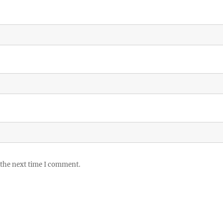
 the next time I comment.