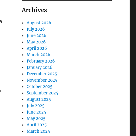
Archives
a
August 2026
July 2026
June 2026
May 2026
April 2026
March 2026
February 2026
January 2026
December 2025
November 2025
October 2025
,
September 2025
August 2025
July 2025
June 2025
May 2025
April 2025
March 2025