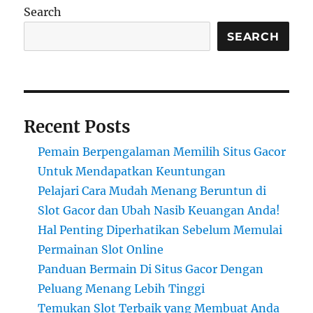
Search
SEARCH
Recent Posts
Pemain Berpengalaman Memilih Situs Gacor
Untuk Mendapatkan Keuntungan
Pelajari Cara Mudah Menang Beruntun di
Slot Gacor dan Ubah Nasib Keuangan Anda!
Hal Penting Diperhatikan Sebelum Memulai
Permainan Slot Online
Panduan Bermain Di Situs Gacor Dengan
Peluang Menang Lebih Tinggi
Temukan Slot Terbaik yang Membuat Anda