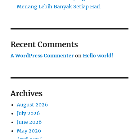
Menang Lebih Banyak Setiap Hari
Recent Comments
A WordPress Commenter
on
Hello world!
Archives
August 2026
July 2026
June 2026
May 2026