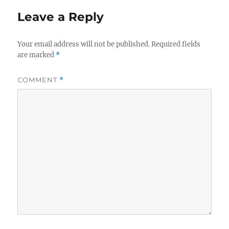
Leave a Reply
Your email address will not be published.
Required fields
are marked
*
COMMENT
*