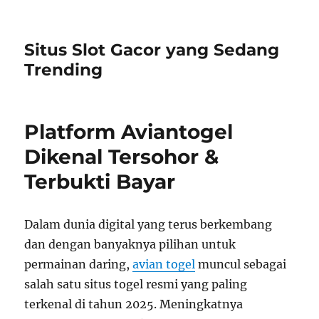
Situs Slot Gacor yang Sedang
Trending
Platform Aviantogel
Dikenal Tersohor &
Terbukti Bayar
Dalam dunia digital yang terus berkembang
dan dengan banyaknya pilihan untuk
permainan daring,
avian togel
muncul sebagai
salah satu situs togel resmi yang paling
terkenal di tahun 2025. Meningkatnya