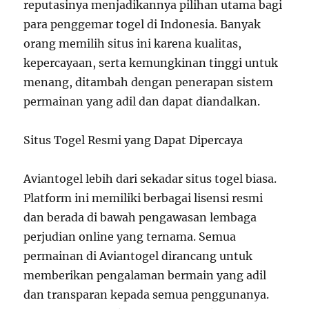
reputasinya menjadikannya pilihan utama bagi
para penggemar togel di Indonesia. Banyak
orang memilih situs ini karena kualitas,
kepercayaan, serta kemungkinan tinggi untuk
menang, ditambah dengan penerapan sistem
permainan yang adil dan dapat diandalkan.
Situs Togel Resmi yang Dapat Dipercaya
Aviantogel lebih dari sekadar situs togel biasa.
Platform ini memiliki berbagai lisensi resmi
dan berada di bawah pengawasan lembaga
perjudian online yang ternama. Semua
permainan di Aviantogel dirancang untuk
memberikan pengalaman bermain yang adil
dan transparan kepada semua penggunanya.