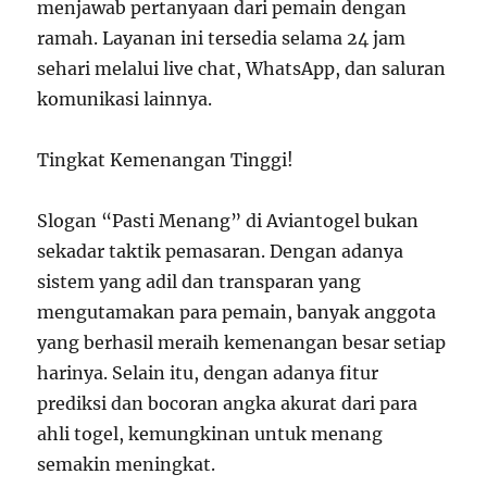
menjawab pertanyaan dari pemain dengan
ramah. Layanan ini tersedia selama 24 jam
sehari melalui live chat, WhatsApp, dan saluran
komunikasi lainnya.
Tingkat Kemenangan Tinggi!
Slogan “Pasti Menang” di Aviantogel bukan
sekadar taktik pemasaran. Dengan adanya
sistem yang adil dan transparan yang
mengutamakan para pemain, banyak anggota
yang berhasil meraih kemenangan besar setiap
harinya. Selain itu, dengan adanya fitur
prediksi dan bocoran angka akurat dari para
ahli togel, kemungkinan untuk menang
semakin meningkat.