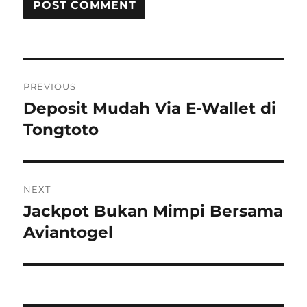
Post
PREVIOUS
navigation
Deposit Mudah Via E-Wallet di
Previous
post:
Tongtoto
NEXT
Jackpot Bukan Mimpi Bersama
Next
post:
Aviantogel