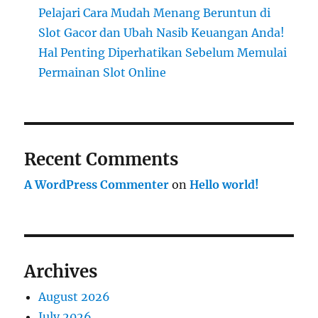
Pelajari Cara Mudah Menang Beruntun di
Slot Gacor dan Ubah Nasib Keuangan Anda!
Hal Penting Diperhatikan Sebelum Memulai
Permainan Slot Online
Recent Comments
A WordPress Commenter
on
Hello world!
Archives
August 2026
July 2026