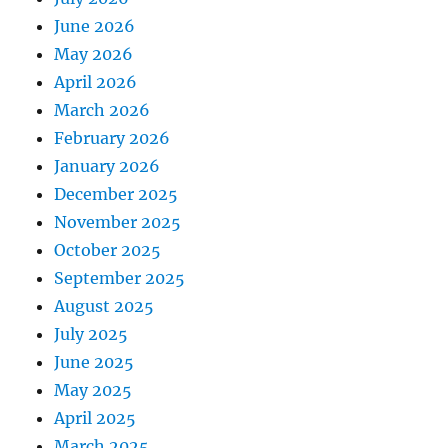
June 2026
May 2026
April 2026
March 2026
February 2026
January 2026
December 2025
November 2025
October 2025
September 2025
August 2025
July 2025
June 2025
May 2025
April 2025
March 2025