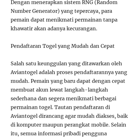
Dengan menerapkan sistem RNG (Random
Number Generator) yang tepercaya, para
pemain dapat menikmati permainan tanpa
khawatir akan adanya kecurangan.
Pendaftaran Togel yang Mudah dan Cepat
Salah satu keunggulan yang ditawarkan oleh
Aviantogel adalah proses pendaftarannya yang
mudah. Pemain yang baru dapat dengan cepat
membuat akun lewat langkah-langkah
sederhana dan segera menikmati berbagai
permainan togel. Tautan pendaftaran di
Aviantogel dirancang agar mudah diakses, baik
di komputer maupun perangkat mobile. Selain
itu, semua informasi pribadi pengguna