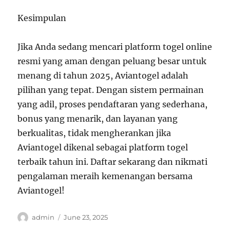
Kesimpulan
Jika Anda sedang mencari platform togel online
resmi yang aman dengan peluang besar untuk
menang di tahun 2025, Aviantogel adalah
pilihan yang tepat. Dengan sistem permainan
yang adil, proses pendaftaran yang sederhana,
bonus yang menarik, dan layanan yang
berkualitas, tidak mengherankan jika
Aviantogel dikenal sebagai platform togel
terbaik tahun ini. Daftar sekarang dan nikmati
pengalaman meraih kemenangan bersama
Aviantogel!
Author
Posted
admin
June 23, 2025
on