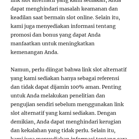
link slot alternatif yang kami sediakan, Anda
dapat menghindari masalah keamanan dan
keadilan saat bermain slot online. Selain itu,
kami juga menyediakan informasi tentang
promosi dan bonus yang dapat Anda
manfaatkan untuk meningkatkan
kemenangan Anda.
Namun, perlu diingat bahwa link slot alternatif
yang kami sediakan hanya sebagai referensi
dan tidak dapat dijamin 100% aman. Penting
untuk Anda melakukan penelitian dan
pengujian sendiri sebelum menggunakan link
slot alternatif yang kami sediakan. Dengan
demikian, Anda dapat menghindari kerugian
dan kekalahan yang tidak perlu. Selain itu,