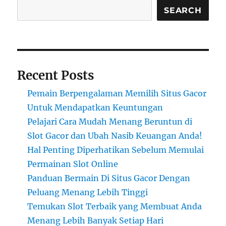
SEARCH
Recent Posts
Pemain Berpengalaman Memilih Situs Gacor
Untuk Mendapatkan Keuntungan
Pelajari Cara Mudah Menang Beruntun di
Slot Gacor dan Ubah Nasib Keuangan Anda!
Hal Penting Diperhatikan Sebelum Memulai
Permainan Slot Online
Panduan Bermain Di Situs Gacor Dengan
Peluang Menang Lebih Tinggi
Temukan Slot Terbaik yang Membuat Anda
Menang Lebih Banyak Setiap Hari