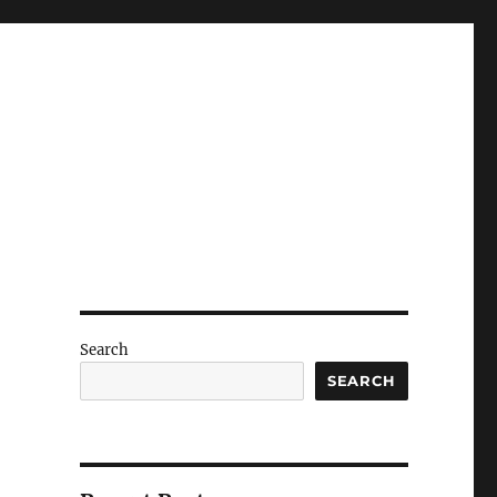
Search
SEARCH