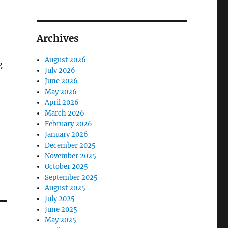
Archives
August 2026
g
July 2026
June 2026
May 2026
April 2026
March 2026
a
February 2026
January 2026
December 2025
November 2025
October 2025
September 2025
August 2025
July 2025
June 2025
May 2025