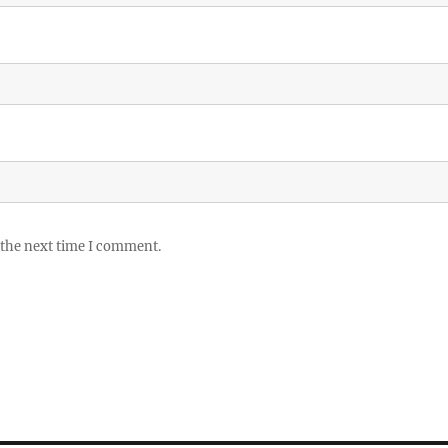
 the next time I comment.