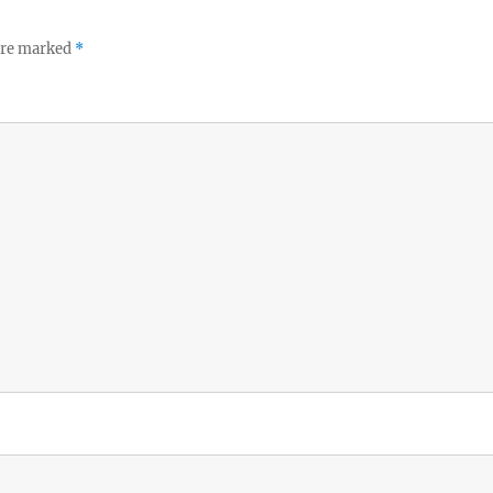
 are marked
*