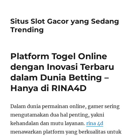
Situs Slot Gacor yang Sedang
Trending
Platform Togel Online
dengan Inovasi Terbaru
dalam Dunia Betting –
Hanya di RINA4D
Dalam dunia permainan online, gamer sering
mengutamakan dua hal penting, yakni
kehandalan dan mutu layanan.
rina 4d
menawarkan platform yang berkualitas untuk