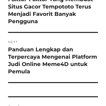
post:
Situs Gacor Tempototo Terus
Menjadi Favorit Banyak
Pengguna
NEXT
Panduan Lengkap dan
Next
post:
Terpercaya Mengenai Platform
Judi Online Meme4D untuk
Pemula