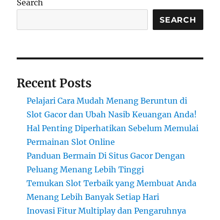
Search
SEARCH
Recent Posts
Pelajari Cara Mudah Menang Beruntun di
Slot Gacor dan Ubah Nasib Keuangan Anda!
Hal Penting Diperhatikan Sebelum Memulai
Permainan Slot Online
Panduan Bermain Di Situs Gacor Dengan
Peluang Menang Lebih Tinggi
Temukan Slot Terbaik yang Membuat Anda
Menang Lebih Banyak Setiap Hari
Inovasi Fitur Multiplay dan Pengaruhnya