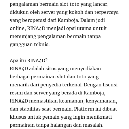
pengalaman bermain slot toto yang lancar,
didukun oleh server yang kokoh dan terpercaya
yang beroperasi dari Kamboja. Dalam judi
online, RINA4D menjadi opsi utama untuk
menunjang pengalaman bermain tanpa
gangguan teknis.
Apa itu RINA4D?
RINA4D adalah situs yang menyediakan
berbagai permainan slot dan toto yang
menarik dari penyedia terkenal. Dengan lisensi
resmi dan server yang berada di Kamboja,
RINA4D memastikan keamanan, kenyamanan,
dan stabilitas saat bermain. Platform ini dibuat
khusus untuk pemain yang ingin menikmati
permainan tanpa halangan dan masalah.