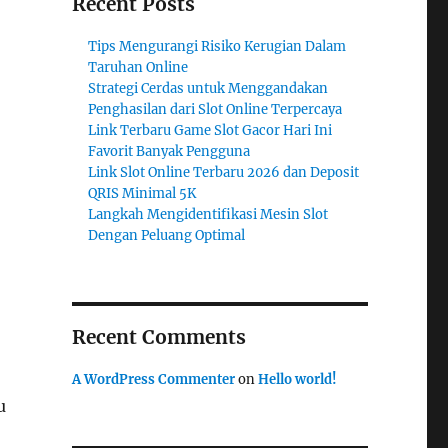
Recent Posts
Tips Mengurangi Risiko Kerugian Dalam
Taruhan Online
Strategi Cerdas untuk Menggandakan
Penghasilan dari Slot Online Terpercaya
Link Terbaru Game Slot Gacor Hari Ini
Favorit Banyak Pengguna
Link Slot Online Terbaru 2026 dan Deposit
QRIS Minimal 5K
Langkah Mengidentifikasi Mesin Slot
Dengan Peluang Optimal
Recent Comments
A WordPress Commenter
on
Hello world!
u