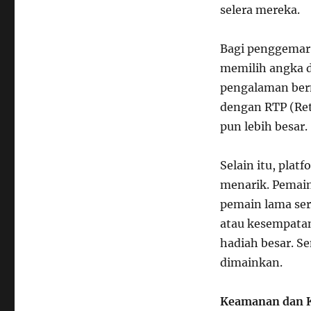
selera mereka.
Bagi penggemar
memilih angka d
pengalaman berm
dengan RTP (Ret
pun lebih besar.
Selain itu, pla
menarik. Pemai
pemain lama seri
atau kesempatan
hadiah besar. S
dimainkan.
Keamanan dan K