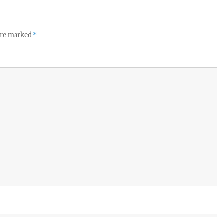
 are marked
*