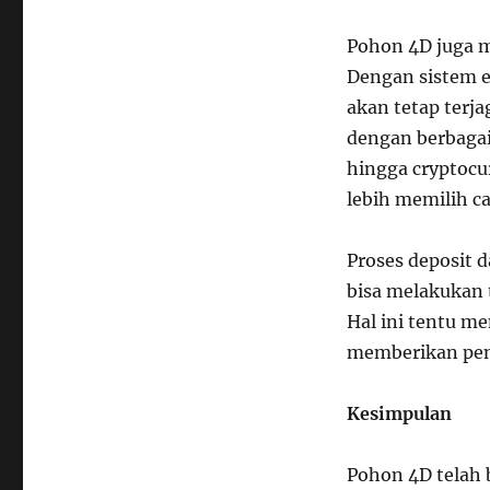
Pohon 4D juga
Dengan sistem e
akan tetap terj
dengan berbagai
hingga cryptoc
lebih memilih ca
Proses deposit 
bisa melakukan 
Hal ini tentu me
memberikan pen
Kesimpulan
Pohon 4D telah 