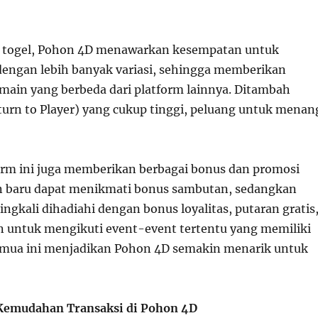
 togel, Pohon 4D menawarkan kesempatan untuk
engan lebih banyak variasi, sehingga memberikan
ain yang berbeda dari platform lainnya. Ditambah
urn to Player) yang cukup tinggi, peluang untuk menan
tform ini juga memberikan berbagai bonus dan promosi
n baru dapat menikmati bonus sambutan, sedangkan
ngkali dihadiahi dengan bonus loyalitas, putaran gratis
 untuk mengikuti event-event tertentu yang memiliki
emua ini menjadikan Pohon 4D semakin menarik untuk
emudahan Transaksi di Pohon 4D