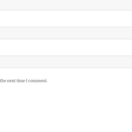
 the next time I comment.