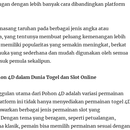
gan dengan lebih banyak cara dibandingkan platform
asang taruhan pada berbagai jenis angka atau
a, yang tentunya membuat peluang kemenangan lebih
 memiliki popularitas yang semakin meningkat, berkat
muka yang sederhana dan mudah digunakan oleh semua
suk pemula sekalipun.
n 4D dalam Dunia Togel dan Slot Online
ggulan utama dari Pohon 4D adalah variasi permainan
Platform ini tidak hanya menyediakan permainan togel 4D
awarkan berbagai jenis permainan slot yang
Dengan tema yang beragam, seperti petualangan,
ema klasik, pemain bisa memilih permainan sesuai dengan