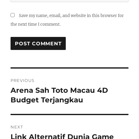
Save my name, email, and website in this browser for
the next time I comment.
Post
PREVIOUS
navigation
Arena Sah Toto Macau 4D
Previous
post:
Budget Terjangkau
NEXT
Link Alternatif Dunia Game
Next