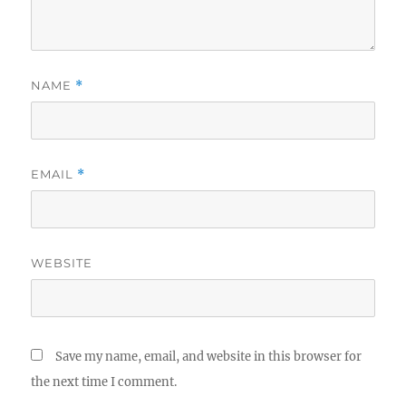
NAME
*
EMAIL
*
WEBSITE
Save my name, email, and website in this browser for
the next time I comment.