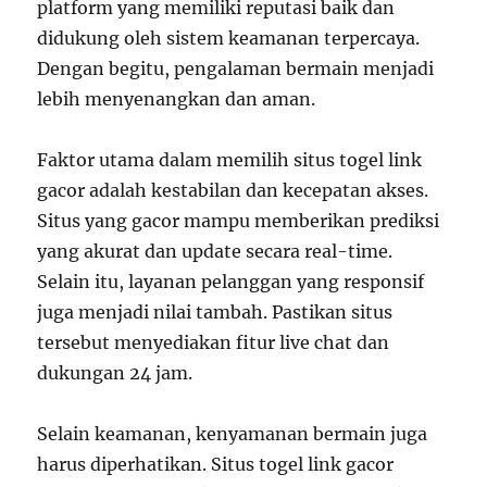
platform yang memiliki reputasi baik dan
didukung oleh sistem keamanan terpercaya.
Dengan begitu, pengalaman bermain menjadi
lebih menyenangkan dan aman.
Faktor utama dalam memilih situs togel link
gacor adalah kestabilan dan kecepatan akses.
Situs yang gacor mampu memberikan prediksi
yang akurat dan update secara real-time.
Selain itu, layanan pelanggan yang responsif
juga menjadi nilai tambah. Pastikan situs
tersebut menyediakan fitur live chat dan
dukungan 24 jam.
Selain keamanan, kenyamanan bermain juga
harus diperhatikan. Situs togel link gacor