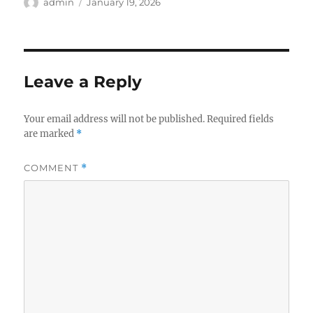
Author
Posted
admin
January 19, 2026
on
Leave a Reply
Your email address will not be published.
Required fields
are marked
*
COMMENT
*