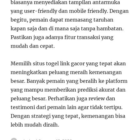
biasanya menyediakan tampilan antarmuka
yang user-friendly dan mobile friendly. Dengan
begitu, pemain dapat memasang taruhan
kapan saja dan di mana saja tanpa hambatan.
Pastikan juga adanya fitur transaksi yang
mudah dan cepat.
Memilih situs togel link gacor yang tepat akan
meningkatkan peluang meraih kemenangan
besar. Banyak pemain yang beralih ke platform
yang mampu memberikan prediksi akurat dan
peluang besar. Perhatikan juga review dan
testimoni dari pemain lain agar tidak tertipu.
Dengan strategi yang tepat, kemenangan bisa
lebih mudah diraih.