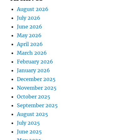
August 2026
July 2026
June 2026
May 2026
April 2026
March 2026
February 2026
January 2026
December 2025
November 2025
October 2025
September 2025
August 2025
July 2025
June 2025