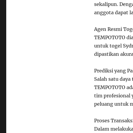
sekalipun. Den
anggota dapat 
Agen Resmi Tog
TEMPOTOTO diak
untuk togel Syd
dipastikan akura
Prediksi yang Pa
Salah satu daya
TEMPOTOTO adala
tim profesiona
peluang untuk m
Proses Transaks
Dalam melakuka