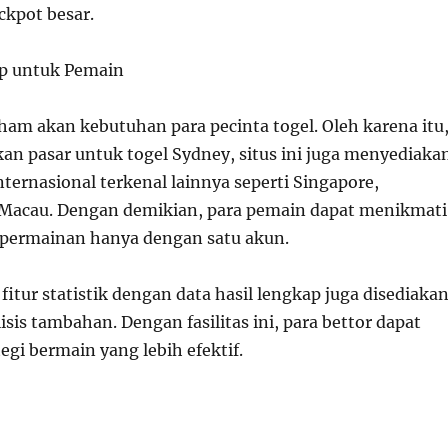
kpot besar.
ap untuk Pemain
 akan kebutuhan para pecinta togel. Oleh karena itu
an pasar untuk togel Sydney, situs ini juga menyediaka
nternasional terkenal lainnya seperti Singapore,
Macau. Dengan demikian, para pemain dapat menikmati
 permainan hanya dengan satu akun.
 fitur statistik dengan data hasil lengkap juga disediaka
lisis tambahan. Dengan fasilitas ini, para bettor dapat
gi bermain yang lebih efektif.