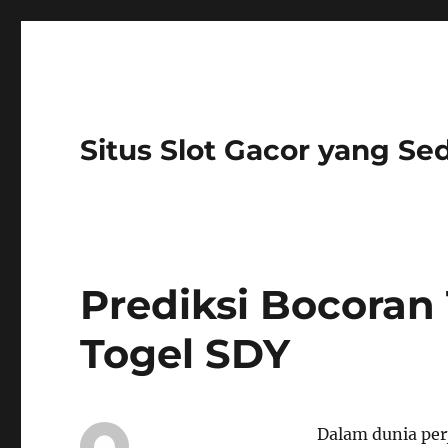
Situs Slot Gacor yang S
Prediksi Bocoran 
Togel SDY
Dalam dunia perj