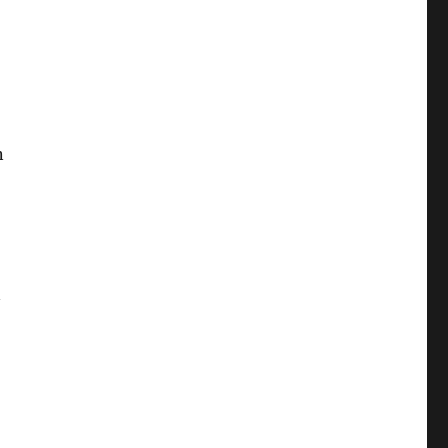
,
n
n