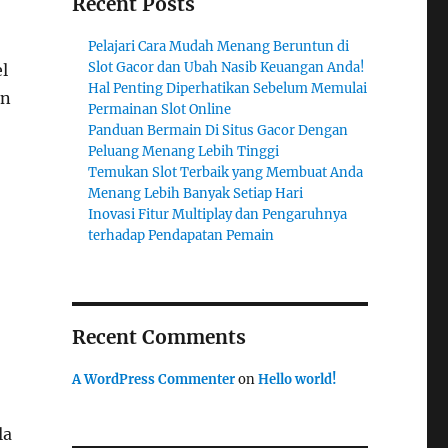
Recent Posts
Pelajari Cara Mudah Menang Beruntun di
Slot Gacor dan Ubah Nasib Keuangan Anda!
l
Hal Penting Diperhatikan Sebelum Memulai
an
Permainan Slot Online
Panduan Bermain Di Situs Gacor Dengan
Peluang Menang Lebih Tinggi
Temukan Slot Terbaik yang Membuat Anda
Menang Lebih Banyak Setiap Hari
Inovasi Fitur Multiplay dan Pengaruhnya
terhadap Pendapatan Pemain
Recent Comments
A WordPress Commenter
on
Hello world!
la