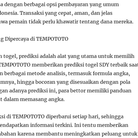
na dengan berbagai opsi pembayaran yang umum
onesia. Transaksi yang cepat, aman, dan jelas
a pemain tidak perlu khawatir tentang dana mereka.
ang Dipercaya di TEMPOTOTO
n togel, prediksi adalah alat yang utama untuk memilih
TEMPOTOTO memberikan prediksi togel SDY terbaik saa
 berbagai metode analisis, termasuk formula angka,
lumnya, hingga bocoran yang disesuaikan dengan pola
an adanya prediksi ini, para bettor memiliki panduan
rat dalam memasang angka.
iksi di TEMPOTOTO diperbarui setiap hari, sehingga
endapatkan informasi terkini. Ini tentu memberikan
bahan karena membantu meningkatkan peluang untuk