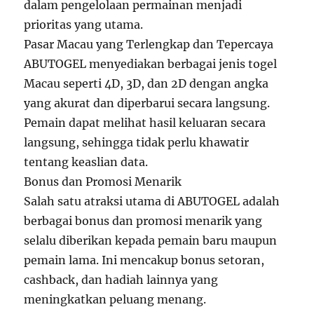
dalam pengelolaan permainan menjadi
prioritas yang utama.
Pasar Macau yang Terlengkap dan Tepercaya
ABUTOGEL menyediakan berbagai jenis togel
Macau seperti 4D, 3D, dan 2D dengan angka
yang akurat dan diperbarui secara langsung.
Pemain dapat melihat hasil keluaran secara
langsung, sehingga tidak perlu khawatir
tentang keaslian data.
Bonus dan Promosi Menarik
Salah satu atraksi utama di ABUTOGEL adalah
berbagai bonus dan promosi menarik yang
selalu diberikan kepada pemain baru maupun
pemain lama. Ini mencakup bonus setoran,
cashback, dan hadiah lainnya yang
meningkatkan peluang menang.