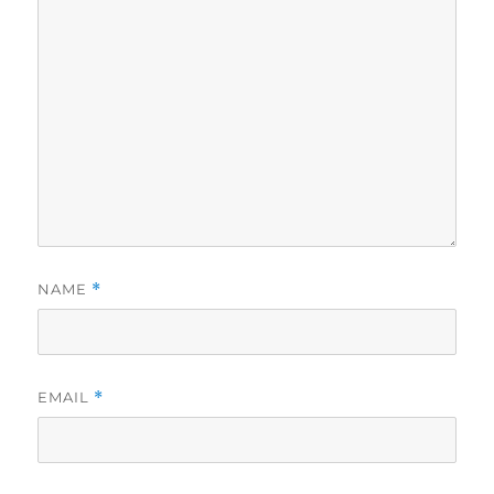
NAME
*
EMAIL
*