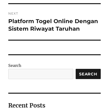
NEXT
Platform Togel Online Dengan
Next
post:
Sistem Riwayat Taruhan
Search
SEARCH
Recent Posts