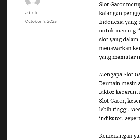
Slot Gacor meru
Author
admin
kalangan pengge
Posted
October 4, 2025
Indonesia yang 
on
untuk menang.” 
slot yang dalam 
menawarkan kem
yang memutar m
Mengapa Slot G
Bermain mesin 
faktor keberunt
Slot Gacor, ke
lebih tinggi. 
indikator, sepert
Kemenangan yang