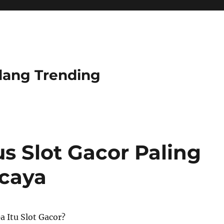
edang Trending
s Slot Gacor Paling
caya
a Itu Slot Gacor?