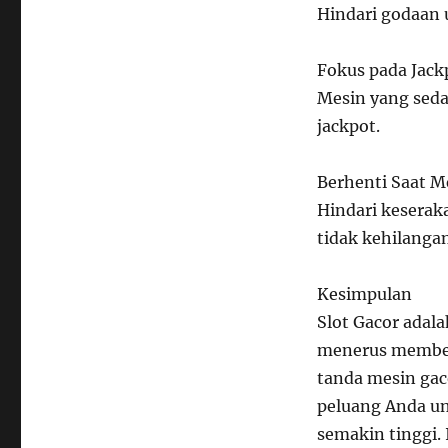
Hindari godaan 
Fokus pada Jack
Mesin yang seda
jackpot.
Berhenti Saat 
Hindari kesera
tidak kehilanga
Kesimpulan
Slot Gacor adala
menerus member
tanda mesin gac
peluang Anda u
semakin tinggi.