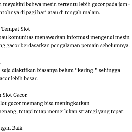
 meyakini bahwa mesin tertentu lebih gacor pada jam-
ntohnya di pagi hari atau di tengah malam.
 Tempat Slot
 atau komunitas menawarkan informasi mengenai mesin
ng gacor berdasarkan pengalaman pemain sebelumnya.
u
 saja diaktifkan biasanya belum “kering,” sehingga
cor lebih besar.
n Slot Gacor
slot gacor memang bisa meningkatkan
enang, tetapi tetap memerlukan strategi yang tepat:
ngan Baik