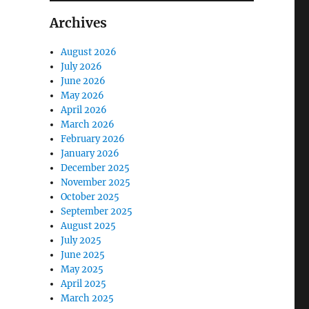
Archives
August 2026
July 2026
June 2026
May 2026
April 2026
March 2026
February 2026
January 2026
December 2025
November 2025
October 2025
September 2025
August 2025
July 2025
June 2025
May 2025
April 2025
March 2025