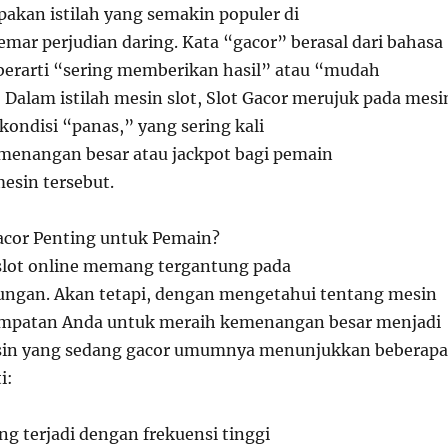
pakan istilah yang semakin populer di
mar perjudian daring. Kata “gacor” berasal dari bahasa
berarti “sering memberikan hasil” atau “mudah
Dalam istilah mesin slot, Slot Gacor merujuk pada mesi
kondisi “panas,” yang sering kali
enangan besar atau jackpot bagi pemain
esin tersebut.
acor Penting untuk Pemain?
slot online memang tergantung pada
ungan. Akan tetapi, dengan mengetahui tentang mesin
sempatan Anda untuk meraih kemenangan besar menjadi
Mesin yang sedang gacor umumnya menunjukkan beberapa
i:
 terjadi dengan frekuensi tinggi