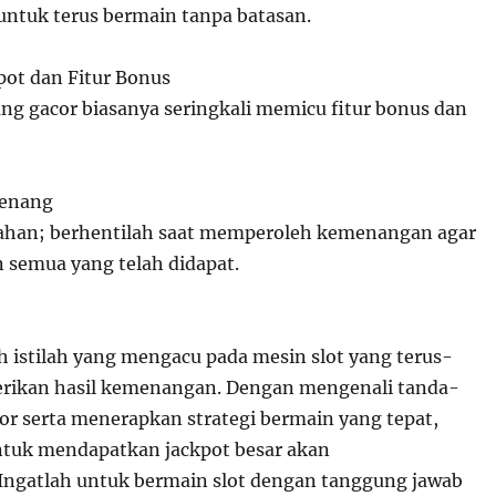
untuk terus bermain tanpa batasan.
pot dan Fitur Bonus
ng gacor biasanya seringkali memicu fitur bonus dan
Menang
kahan; berhentilah saat memperoleh kemenangan agar
n semua yang telah didapat.
h istilah yang mengacu pada mesin slot yang terus-
ikan hasil kemenangan. Dengan mengenali tanda-
or serta menerapkan strategi bermain yang tepat,
ntuk mendapatkan jackpot besar akan
 Ingatlah untuk bermain slot dengan tanggung jawab