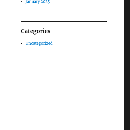
January 2025
Categories
Uncategorized