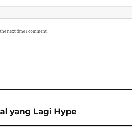
 the next time I comment.
al yang Lagi Hype