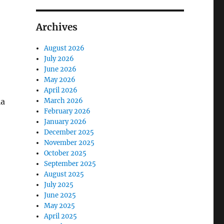
Archives
August 2026
July 2026
June 2026
May 2026
April 2026
la
March 2026
February 2026
January 2026
December 2025
November 2025
October 2025
September 2025
August 2025
July 2025
June 2025
May 2025
April 2025