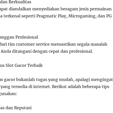
 dan Berkualitas
apat diandalkan menyediakan beragam jenis permainan
ia terkenal seperti Pragmatic Play, Microgaming, dan PG
langgan Profesional
ari tim customer service memastikan segala masalah
 Anda ditangani dengan cepat dan profesional.
us Slot Gacor Terbaik
s gacor bukanlah tugas yang mudah, apalagi mengingat
yang tersedia di internet. Berikut adalah beberapa tips
gunakan:
itas dan Reputasi