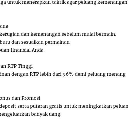
juga untuk menerapkan taktik agar peluang kemenangan
Dana
 kerugian dan kemenangan sebelum mulai bermain.
buru dan sesuaikan permainan
an finansial Anda.
gan RTP Tinggi
nan dengan RTP lebih dari 96% demi peluang menang
onus dan Promosi
eposit serta putaran gratis untuk meningkatkan pelua
engeluarkan banyak uang.