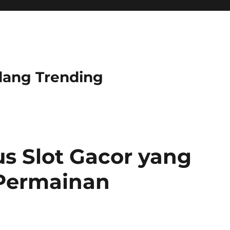
edang Trending
s Slot Gacor yang
 Permainan