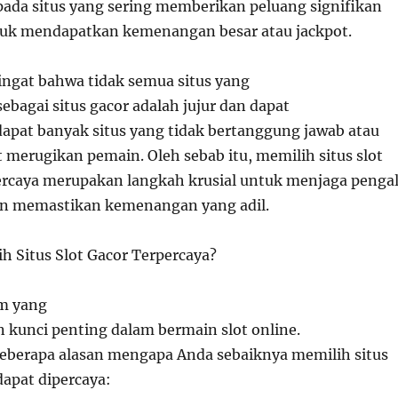
ada situs yang sering memberikan peluang signifikan
tuk mendapatkan kemenangan besar atau jackpot.
ingat bahwa tidak semua situs yang
ebagai situs gacor adalah jujur dan dapat
dapat banyak situs yang tidak bertanggung jawab atau
 merugikan pemain. Oleh sebab itu, memilih situs slot
ercaya merupakan langkah krusial untuk menjaga penga
n memastikan kemenangan yang adil.
 Situs Slot Gacor Terpercaya?
rm yang
 kunci penting dalam bermain slot online.
beberapa alasan mengapa Anda sebaiknya memilih situs
dapat dipercaya: