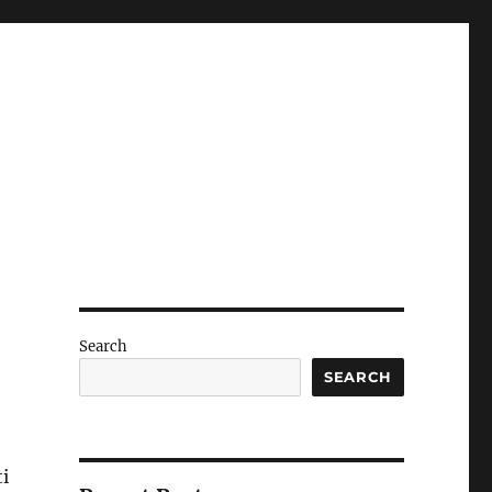
Search
SEARCH
i