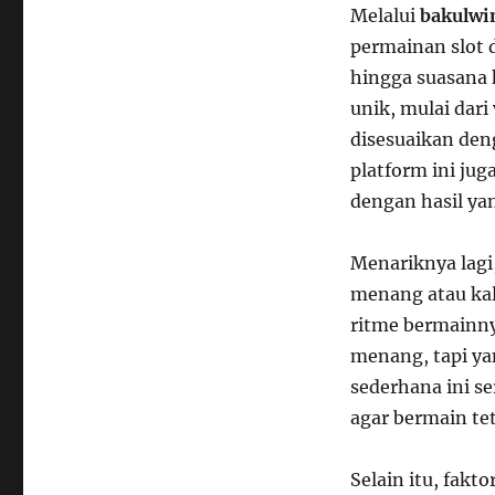
Melalui
bakulwi
permainan slot
hingga suasana k
unik, mulai dari
disesuaikan den
platform ini ju
dengan hasil ya
Menariknya lagi
menang atau kal
ritme bermainny
menang, tapi yan
sederhana ini se
agar bermain te
Selain itu, fakt