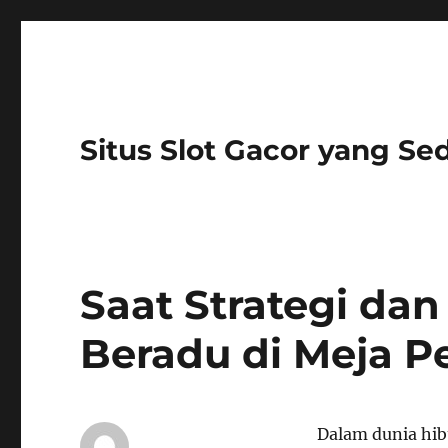
Situs Slot Gacor yang S
Saat Strategi da
Beradu di Meja 
Dalam dunia hib