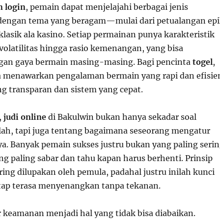
n login
, pemain dapat menjelajahi berbagai jenis
 dengan tema yang beragam—mulai dari petualangan ep
lasik ala kasino. Setiap permainan punya karakteristik
 volatilitas hingga rasio kemenangan, yang bisa
gan gaya bermain masing-masing. Bagi pencinta
togel
,
ga menawarkan pengalaman bermain yang rapi dan efisie
ng transparan dan sistem yang cepat.
,
judi online
di Bakulwin bukan hanya sekadar soal
ah, tapi juga tentang bagaimana seseorang mengatur
a. Banyak pemain sukses justru bukan yang paling seri
g paling sabar dan tahu kapan harus berhenti. Prinsip
ring dilupakan oleh pemula, padahal justru inilah kunci
tap terasa menyenangkan tanpa tekanan.
or keamanan menjadi hal yang tidak bisa diabaikan.