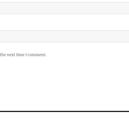
 the next time I comment.