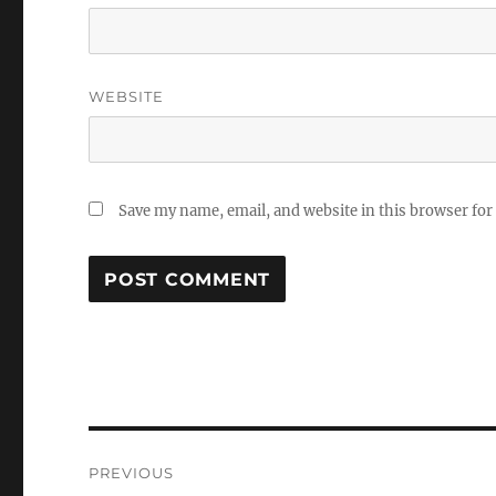
WEBSITE
Save my name, email, and website in this browser for
Post
PREVIOUS