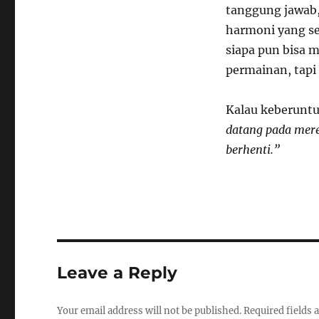
tanggung jawab,
harmoni yang se
siapa pun bisa 
permainan, tapi
Kalau keberuntu
datang pada mere
berhenti.”
Leave a Reply
Your email address will not be published.
Required fields