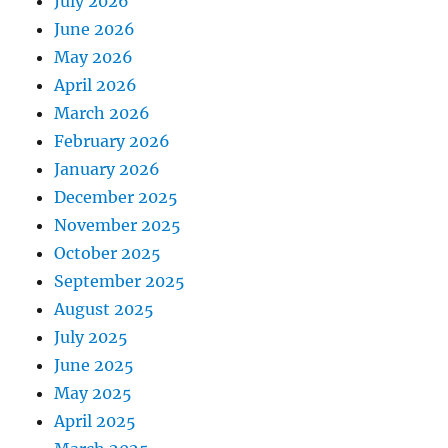
July 2026
June 2026
May 2026
April 2026
March 2026
February 2026
January 2026
December 2025
November 2025
October 2025
September 2025
August 2025
July 2025
June 2025
May 2025
April 2025