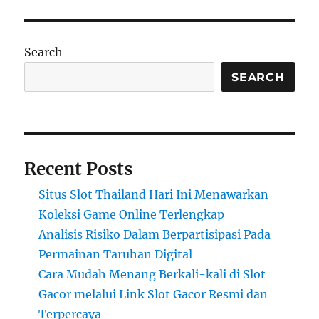
Search
SEARCH
Recent Posts
Situs Slot Thailand Hari Ini Menawarkan
Koleksi Game Online Terlengkap
Analisis Risiko Dalam Berpartisipasi Pada
Permainan Taruhan Digital
Cara Mudah Menang Berkali-kali di Slot
Gacor melalui Link Slot Gacor Resmi dan
Terpercaya