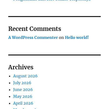
Recent Comments
A WordPress Commenter
on
Hello world!
Archives
August 2026
July 2026
June 2026
May 2026
April 2026