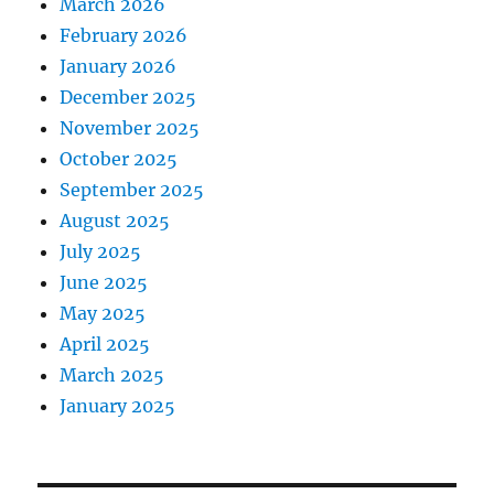
March 2026
February 2026
January 2026
December 2025
November 2025
October 2025
September 2025
August 2025
July 2025
June 2025
May 2025
April 2025
March 2025
January 2025