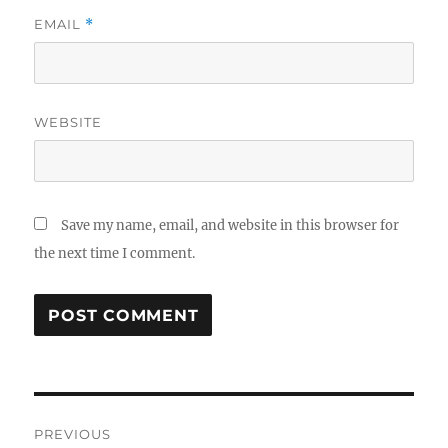
EMAIL
*
WEBSITE
Save my name, email, and website in this browser for
the next time I comment.
Post
PREVIOUS