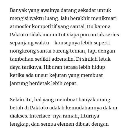
Banyak yang awalnya datang sekadar untuk
mengisi waktu luang, lalu berakhir menikmati
atmosfer kompetitif yang santai. Itu karena
Paktoto tidak menuntut siapa pun untuk serius
sepanjang waktu—konsepnya lebih seperti
nongkrong santai bareng teman, tapi dengan
tambahan sedikit adrenalin. Di sinilah letak
daya tariknya. Hiburan terasa lebih hidup
ketika ada unsur kejutan yang membuat
jantung berdetak lebih cepat.
Selain itu, hal yang membuat banyak orang
betah di Paktoto adalah kemudahannya dalam
diakses. Interface-nya ramah, fiturnya
lengkap, dan semua elemen dibuat dengan