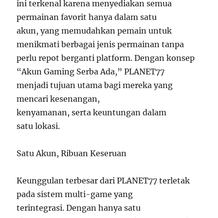
ini terkenal karena menyediakan semua
permainan favorit hanya dalam satu
akun, yang memudahkan pemain untuk
menikmati berbagai jenis permainan tanpa
perlu repot berganti platform. Dengan konsep
“Akun Gaming Serba Ada,” PLANET77
menjadi tujuan utama bagi mereka yang
mencari kesenangan,
kenyamanan, serta keuntungan dalam
satu lokasi.
Satu Akun, Ribuan Keseruan
Keunggulan terbesar dari PLANET77 terletak
pada sistem multi-game yang
terintegrasi. Dengan hanya satu