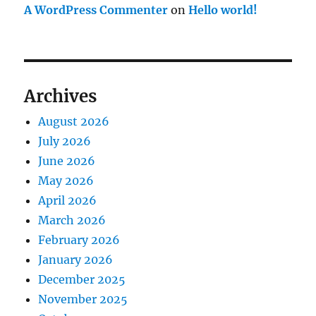
A WordPress Commenter
on
Hello world!
Archives
August 2026
July 2026
June 2026
May 2026
April 2026
March 2026
February 2026
January 2026
December 2025
November 2025