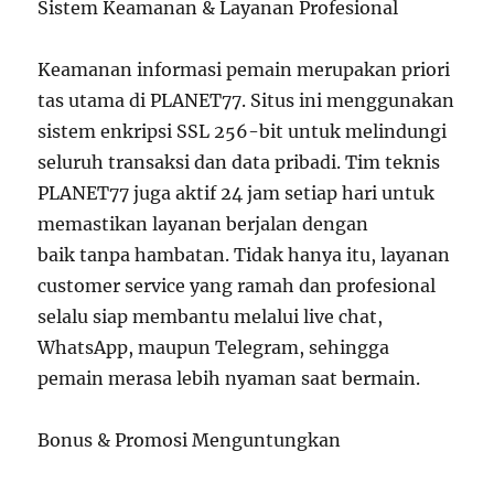
Sistem Keamanan & Layanan Profesional
Keamanan informasi pemain merupakan priori
tas utama di PLANET77. Situs ini menggunakan
sistem enkripsi SSL 256-bit untuk melindungi
seluruh transaksi dan data pribadi. Tim teknis
PLANET77 juga aktif 24 jam setiap hari untuk
memastikan layanan berjalan dengan
baik tanpa hambatan. Tidak hanya itu, layanan
customer service yang ramah dan profesional
selalu siap membantu melalui live chat,
WhatsApp, maupun Telegram, sehingga
pemain merasa lebih nyaman saat bermain.
Bonus & Promosi Menguntungkan