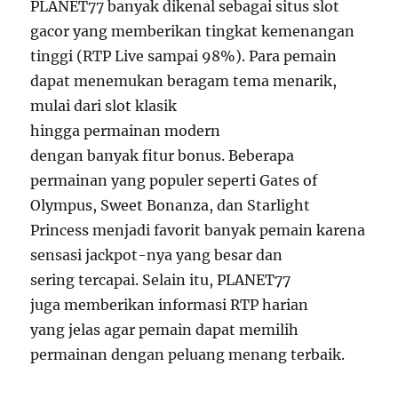
PLANET77 banyak dikenal sebagai situs slot
gacor yang memberikan tingkat kemenangan
tinggi (RTP Live sampai 98%). Para pemain
dapat menemukan beragam tema menarik,
mulai dari slot klasik
hingga permainan modern
dengan banyak fitur bonus. Beberapa
permainan yang populer seperti Gates of
Olympus, Sweet Bonanza, dan Starlight
Princess menjadi favorit banyak pemain karena
sensasi jackpot-nya yang besar dan
sering tercapai. Selain itu, PLANET77
juga memberikan informasi RTP harian
yang jelas agar pemain dapat memilih
permainan dengan peluang menang terbaik.