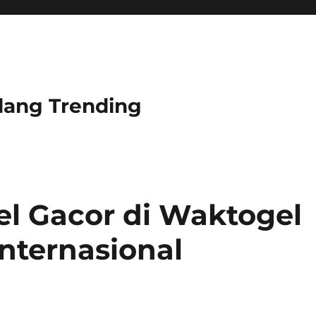
edang Trending
el Gacor di Waktogel
nternasional