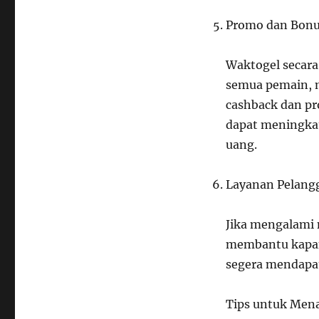
Promo dan Bonu
Waktogel secar
semua pemain, m
cashback dan pr
dapat meningka
uang.
Layanan Pelang
Jika mengalami 
membantu kapan 
segera mendapat
Tips untuk Mena