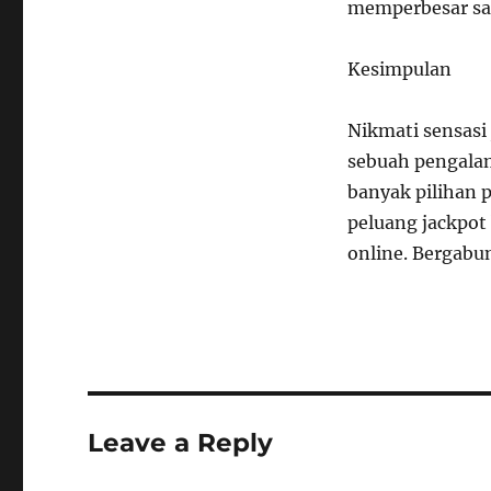
memperbesar sa
Kesimpulan
Nikmati sensasi
sebuah pengala
banyak pilihan 
peluang jackpot
online. Bergabu
Leave a Reply