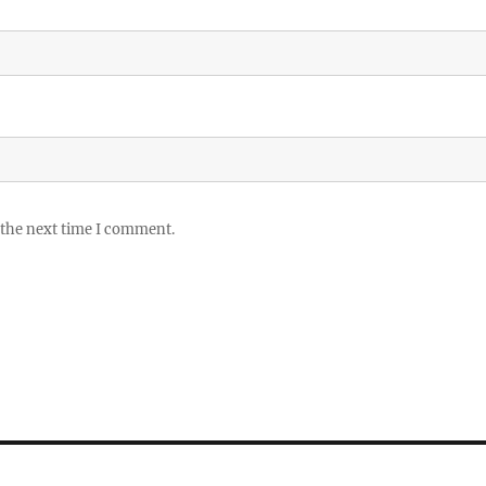
 the next time I comment.