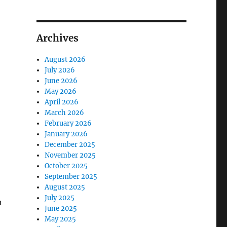
Archives
August 2026
July 2026
June 2026
May 2026
April 2026
March 2026
February 2026
January 2026
December 2025
November 2025
October 2025
September 2025
August 2025
July 2025
n
June 2025
May 2025