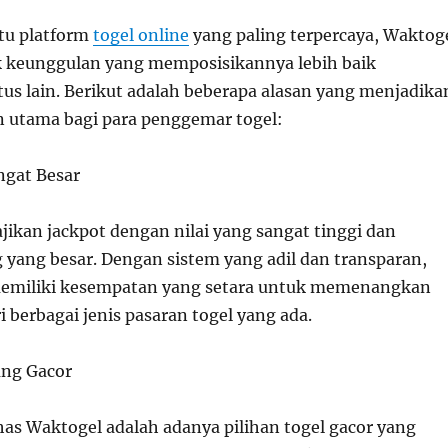
atu platform
togel online
yang paling terpercaya, Waktog
k keunggulan yang memposisikannya lebih baik
tus lain. Berikut adalah beberapa alasan yang menjadika
n utama bagi para penggemar togel:
ngat Besar
ikan jackpot dengan nilai yang sangat tinggi dan
yang besar. Dengan sistem yang adil dan transparan,
memiliki kesempatan yang setara untuk memenangkan
i berbagai jenis pasaran togel yang ada.
ang Gacor
khas Waktogel adalah adanya pilihan togel gacor yang