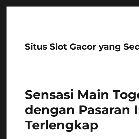
Situs Slot Gacor yang S
Sensasi Main Tog
dengan Pasaran I
Terlengkap