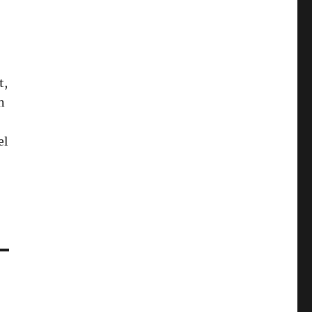
t,
n
el