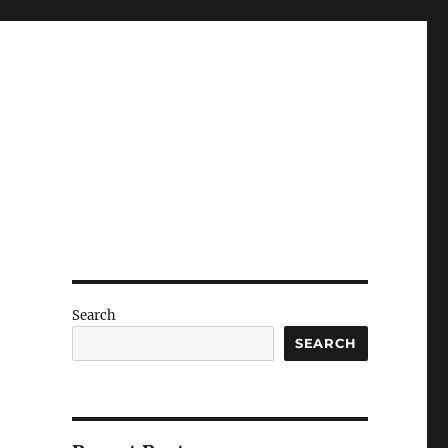
Search
SEARCH