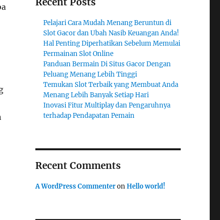
Recent Posts
ba
Pelajari Cara Mudah Menang Beruntun di
Slot Gacor dan Ubah Nasib Keuangan Anda!
Hal Penting Diperhatikan Sebelum Memulai
Permainan Slot Online
Panduan Bermain Di Situs Gacor Dengan
Peluang Menang Lebih Tinggi
Temukan Slot Terbaik yang Membuat Anda
g
Menang Lebih Banyak Setiap Hari
Inovasi Fitur Multiplay dan Pengaruhnya
terhadap Pendapatan Pemain
n
Recent Comments
A WordPress Commenter
on
Hello world!