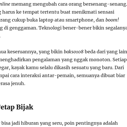
nline
memang mengubah cara orang bersenang-senang
g harus ke tempat tertentu buat menikmati sensasi
rang cukup buka laptop atau smartphone, dan
boom!
g di genggaman. Teknologi bener-bener bikin segalany
.
emua keseruannya, yang bikin
bakso108
beda dari yang lai
 menghadirkan pengalaman yang nggak monoton. Setiap
gar, kayak kamu selalu dikasih sesuatu yang baru. Dari
ampai cara interaksi antar-pemain, semuanya dibuat biar
rasa jenuh.
etap Bijak
e
bisa jadi hiburan yang seru, poin pentingnya adalah