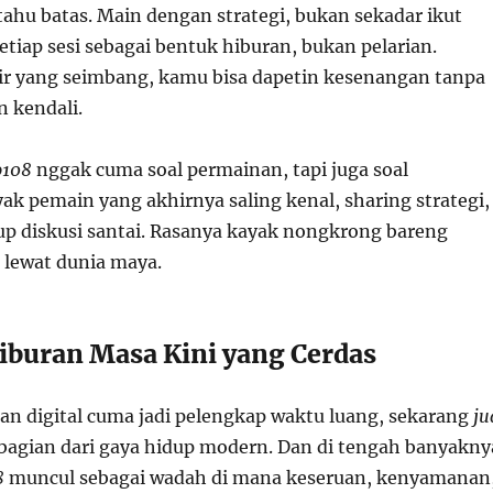
tahu batas. Main dengan strategi, bukan sekadar ikut
etiap sesi sebagai bentuk hiburan, bukan pelarian.
ir yang seimbang, kamu bisa dapetin kesenangan tanpa
n kendali.
o108
nggak cuma soal permainan, tapi juga soal
ak pemain yang akhirnya saling kenal, sharing strategi,
up diskusi santai. Rasanya kayak nongkrong bareng
 lewat dunia maya.
iburan Masa Kini yang Cerdas
ran digital cuma jadi pelengkap waktu luang, sekarang
ju
 bagian dari gaya hidup modern. Dan di tengah banyakny
8
muncul sebagai wadah di mana keseruan, kenyamanan