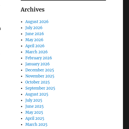
.
Archives
August 2026
a
July 2026
June 2026
May 2026
April 2026
n
March 2026
February 2026
January 2026
December 2025
November 2025
October 2025
September 2025
August 2025
July 2025
June 2025
May 2025
April 2025
March 2025