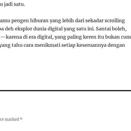
u jadi satu.
kamu pengen hiburan yang lebih dari sekadar scrolling
ba deh eksplor dunia digital yang satu ini. Santai boleh,
s—karena di era digital, yang paling keren itu bukan cu
 yang tahu cara menikmati setiap keseruannya dengan
 are marked
*