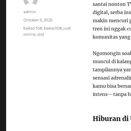
santai nonton T
Author
admin
digital, serba i
Posted
October 5, 2025
makin mencuri p
on
Tags
bakso 108
,
bakso108
,
judi
tren ini nggak c
online
,
slot
komunitas yang 
Ngomongin soal 
muncul di kalan
tampilannya yan
sensasi adrenali
kamu bisa bersan
intens—tanpa h
Hiburan di 