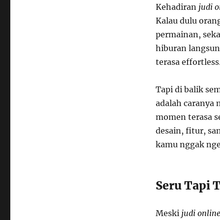
Kehadiran
judi o
Kalau dulu oran
permainan, seka
hiburan langsun
terasa effortless
Tapi di balik s
adalah caranya
momen terasa se
desain, fitur, s
kamu nggak nge
Seru Tapi T
Meski
judi onlin