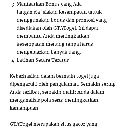
Manfaatkan Bonus yang Ada
Jangan sia-siakan kesempatan untuk
menggunakan bonus dan promosi yang
disediakan oleh GTATogel. Ini dapat
membantu Anda meningkatkan
kesempatan menang tanpa harus
mengeluarkan banyak uang.
Latihan Secara Teratur
Keberhasilan dalam bermain togel juga
dipengaruhi oleh pengalaman. Semakin sering
Anda terlibat, semakin mahir Anda dalam
menganalisis pola serta meningkatkan
kemampuan.
GTATogel merupakan situs gacor yang