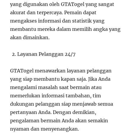
yang digunakan oleh GTATogel yang sangat
akurat dan terpercaya. Pemain dapat
mengakses informasi dan statistik yang
membantu mereka dalam memilih angka yang
akan dimainkan.
Layanan Pelanggan 24/7
GTATogel menawarkan layanan pelanggan
yang siap membantu kapan saja. Jika Anda
mengalami masalah saat bermain atau
memerlukan informasi tambahan, tim
dukungan pelanggan siap menjawab semua
pertanyaan Anda. Dengan demikian,
pengalaman bermain Anda akan semakin
nyaman dan menyenangkan.