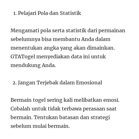
Pelajari Pola dan Statistik
Mengamati pola serta statistik dari permainan
sebelumnya bisa membantu Anda dalam
menentukan angka yang akan dimainkan.
GTATogel menyediakan data ini untuk
mendukung Anda.
Jangan Terjebak dalam Emosional
Bermain togel sering kali melibatkan emosi.
Cobalah untuk tidak terbawa perasaan saat
bermain. Tentukan batasan dan strategi
sebelum mulai bermain.