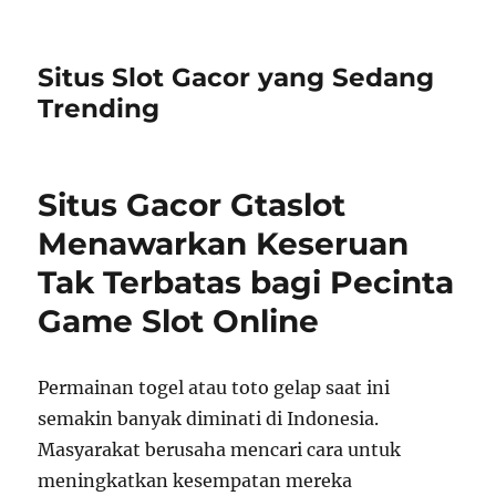
Situs Slot Gacor yang Sedang
Trending
Situs Gacor Gtaslot
Menawarkan Keseruan
Tak Terbatas bagi Pecinta
Game Slot Online
Permainan togel atau toto gelap saat ini
semakin banyak diminati di Indonesia.
Masyarakat berusaha mencari cara untuk
meningkatkan kesempatan mereka