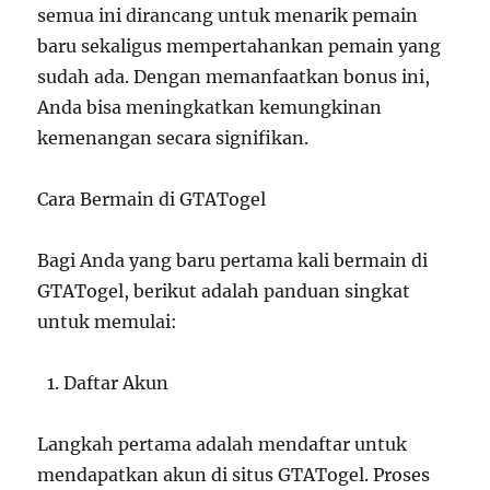
semua ini dirancang untuk menarik pemain
baru sekaligus mempertahankan pemain yang
sudah ada. Dengan memanfaatkan bonus ini,
Anda bisa meningkatkan kemungkinan
kemenangan secara signifikan.
Cara Bermain di GTATogel
Bagi Anda yang baru pertama kali bermain di
GTATogel, berikut adalah panduan singkat
untuk memulai:
Daftar Akun
Langkah pertama adalah mendaftar untuk
mendapatkan akun di situs GTATogel. Proses