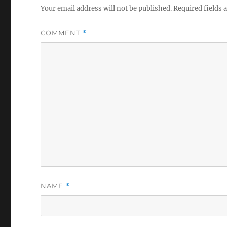
Your email address will not be published.
Required fields
COMMENT
*
NAME
*