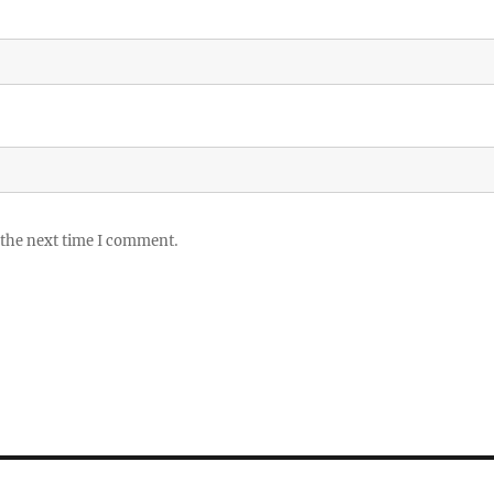
 the next time I comment.