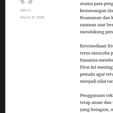
utama para peng
Author
admin
kemenangan ting
Posted
March 27, 2026
Keamanan dan k
on
nyaman saat ber
mendukung peng
Ketersediaan fi
terus mencoba p
biasanya member
Fitur ini menin
pemain agar tet
menjadi nilai t
Penggunaan tekn
tetap aman dan 
yang beragam, mu