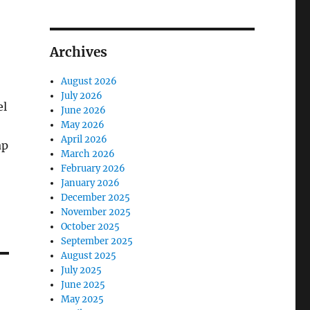
Archives
August 2026
July 2026
el
June 2026
May 2026
April 2026
ap
March 2026
February 2026
January 2026
December 2025
November 2025
October 2025
September 2025
August 2025
July 2025
June 2025
May 2025