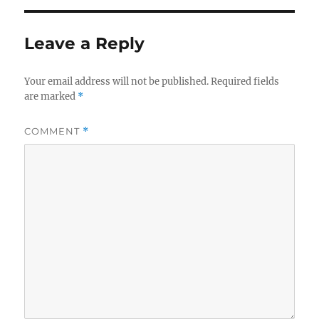
Leave a Reply
Your email address will not be published.
Required fields
are marked
*
COMMENT
*