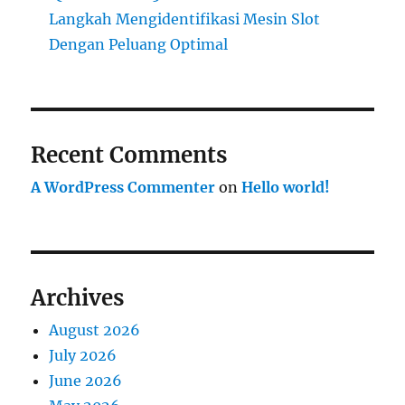
Langkah Mengidentifikasi Mesin Slot
Dengan Peluang Optimal
Recent Comments
A WordPress Commenter
on
Hello world!
Archives
August 2026
July 2026
June 2026