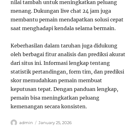
nilai tambah untuk meningkatkan peluang
menang. Dukungan live chat 24 jam juga
membantu pemain mendapatkan solusi cepat
saat menghadapi kendala selama bermain.
Keberhasilan dalam taruhan juga didukung
oleh berbagai fitur analisis dan prediksi akurat
dari situs ini. Informasi lengkap tentang
statistik pertandingan, form tim, dan prediksi
skor memudahkan pemain membuat
keputusan tepat. Dengan panduan lengkap,
pemain bisa meningkatkan peluang
kemenangan secara konsisten.
Author
Posted
admin
January 25, 2026
on