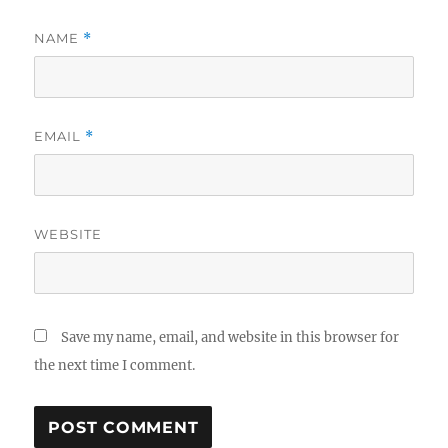
NAME
*
EMAIL
*
WEBSITE
Save my name, email, and website in this browser for
the next time I comment.