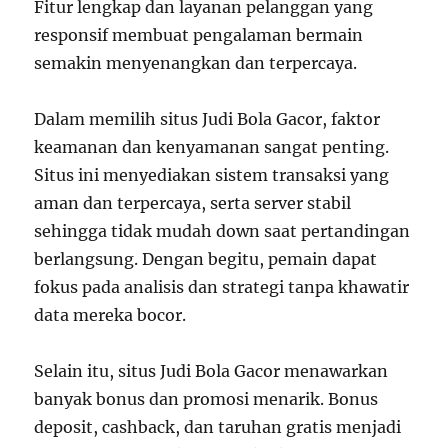
Fitur lengkap dan layanan pelanggan yang
responsif membuat pengalaman bermain
semakin menyenangkan dan terpercaya.
Dalam memilih situs Judi Bola Gacor, faktor
keamanan dan kenyamanan sangat penting.
Situs ini menyediakan sistem transaksi yang
aman dan terpercaya, serta server stabil
sehingga tidak mudah down saat pertandingan
berlangsung. Dengan begitu, pemain dapat
fokus pada analisis dan strategi tanpa khawatir
data mereka bocor.
Selain itu, situs Judi Bola Gacor menawarkan
banyak bonus dan promosi menarik. Bonus
deposit, cashback, dan taruhan gratis menjadi