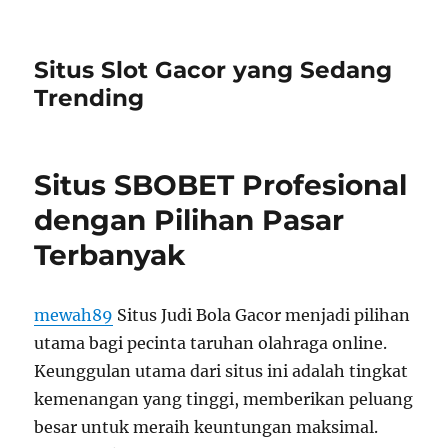
Situs Slot Gacor yang Sedang
Trending
Situs SBOBET Profesional
dengan Pilihan Pasar
Terbanyak
mewah89
Situs Judi Bola Gacor menjadi pilihan
utama bagi pecinta taruhan olahraga online.
Keunggulan utama dari situs ini adalah tingkat
kemenangan yang tinggi, memberikan peluang
besar untuk meraih keuntungan maksimal.