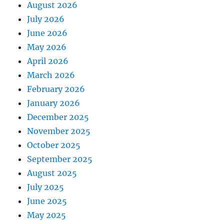
August 2026
July 2026
June 2026
May 2026
April 2026
March 2026
February 2026
January 2026
December 2025
November 2025
October 2025
September 2025
August 2025
July 2025
June 2025
May 2025