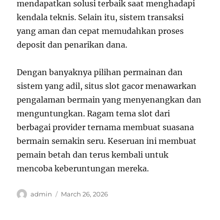
mendapatkan solusi terbaik saat menghadapi
kendala teknis. Selain itu, sistem transaksi
yang aman dan cepat memudahkan proses
deposit dan penarikan dana.
Dengan banyaknya pilihan permainan dan
sistem yang adil, situs slot gacor menawarkan
pengalaman bermain yang menyenangkan dan
menguntungkan. Ragam tema slot dari
berbagai provider ternama membuat suasana
bermain semakin seru. Keseruan ini membuat
pemain betah dan terus kembali untuk
mencoba keberuntungan mereka.
Author
Posted
admin
March 26, 2026
on