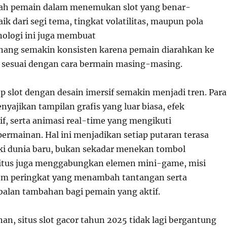
h pemain dalam menemukan slot yang benar-
k dari segi tema, tingkat volatilitas, maupun pola
ologi ini juga membuat
ang semakin konsisten karena pemain diarahkan ke
 sesuai dengan cara bermain masing-masing.
ep slot dengan desain imersif semakin menjadi tren. Para
ajikan tampilan grafis yang luar biasa, efek
if, serta animasi real-time yang mengikuti
rmainan. Hal ini menjadikan setiap putaran terasa
i dunia baru, bukan sekadar menekan tombol
situs juga menggabungkan elemen mini-game, misi
tem peringkat yang menambah tantangan serta
alan tambahan bagi pemain yang aktif.
an, situs slot gacor tahun 2025 tidak lagi bergantung