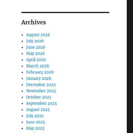
Archives
August 2026
July 2026
June 2026
May 2026
April 2026
March 2026
February 2026
January 2026
December 2025
November 2025
October 2025
September 2025
August 2025
July 2025
June 2025
May 2025