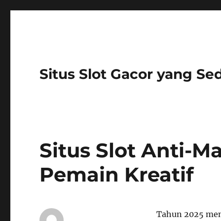
Situs Slot Gacor yang S
Situs Slot Anti-
Pemain Kreatif
Tahun 2025 men