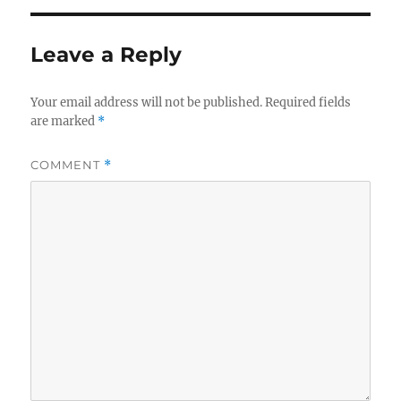
Leave a Reply
Your email address will not be published.
Required fields
are marked
*
COMMENT
*