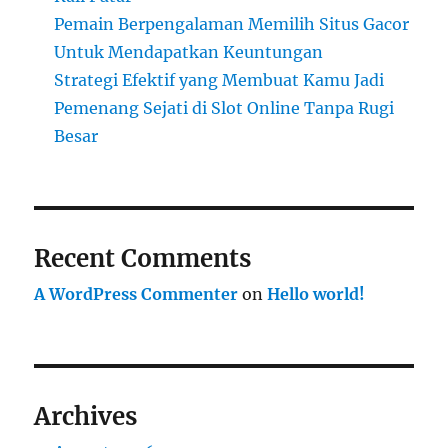
Pemain Berpengalaman Memilih Situs Gacor
Untuk Mendapatkan Keuntungan
Strategi Efektif yang Membuat Kamu Jadi
Pemenang Sejati di Slot Online Tanpa Rugi
Besar
Recent Comments
A WordPress Commenter
on
Hello world!
Archives