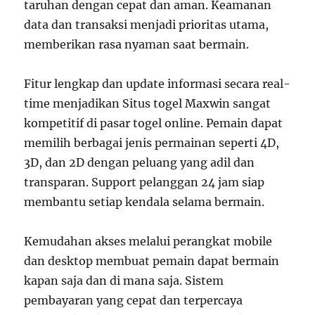
taruhan dengan cepat dan aman. Keamanan
data dan transaksi menjadi prioritas utama,
memberikan rasa nyaman saat bermain.
Fitur lengkap dan update informasi secara real-
time menjadikan Situs togel Maxwin sangat
kompetitif di pasar togel online. Pemain dapat
memilih berbagai jenis permainan seperti 4D,
3D, dan 2D dengan peluang yang adil dan
transparan. Support pelanggan 24 jam siap
membantu setiap kendala selama bermain.
Kemudahan akses melalui perangkat mobile
dan desktop membuat pemain dapat bermain
kapan saja dan di mana saja. Sistem
pembayaran yang cepat dan terpercaya