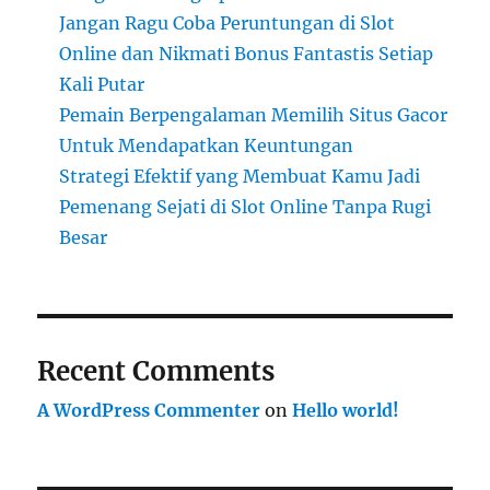
Jangan Ragu Coba Peruntungan di Slot
Online dan Nikmati Bonus Fantastis Setiap
Kali Putar
Pemain Berpengalaman Memilih Situs Gacor
Untuk Mendapatkan Keuntungan
Strategi Efektif yang Membuat Kamu Jadi
Pemenang Sejati di Slot Online Tanpa Rugi
Besar
Recent Comments
A WordPress Commenter
on
Hello world!