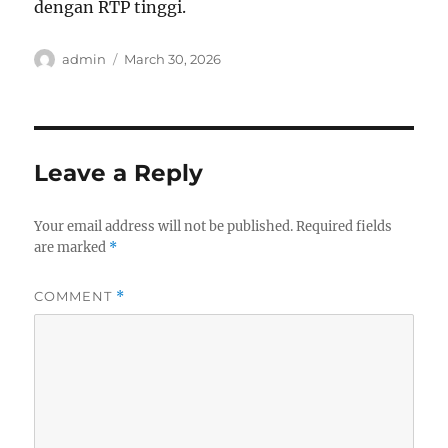
dengan RTP tinggi.
Author
Posted
admin
March 30, 2026
on
Leave a Reply
Your email address will not be published.
Required fields
are marked
*
COMMENT
*