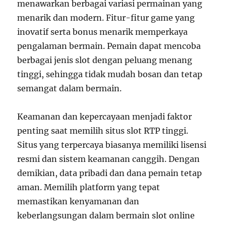
menawarkan berbagai variasi permainan yang
menarik dan modern. Fitur-fitur game yang
inovatif serta bonus menarik memperkaya
pengalaman bermain. Pemain dapat mencoba
berbagai jenis slot dengan peluang menang
tinggi, sehingga tidak mudah bosan dan tetap
semangat dalam bermain.
Keamanan dan kepercayaan menjadi faktor
penting saat memilih situs slot RTP tinggi.
Situs yang terpercaya biasanya memiliki lisensi
resmi dan sistem keamanan canggih. Dengan
demikian, data pribadi dan dana pemain tetap
aman. Memilih platform yang tepat
memastikan kenyamanan dan
keberlangsungan dalam bermain slot online