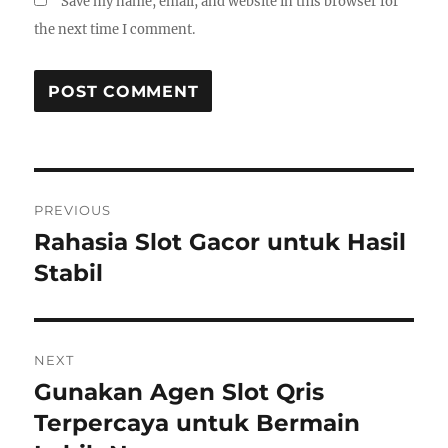
Save my name, email, and website in this browser for
the next time I comment.
Post
PREVIOUS
navigation
Rahasia Slot Gacor untuk Hasil
Previous
post:
Stabil
NEXT
Gunakan Agen Slot Qris
Next
post:
Terpercaya untuk Bermain