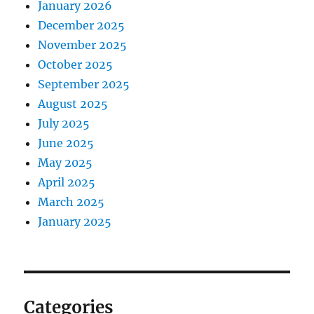
January 2026
December 2025
November 2025
October 2025
September 2025
August 2025
July 2025
June 2025
May 2025
April 2025
March 2025
January 2025
Categories