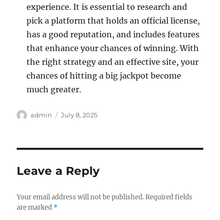
experience. It is essential to research and
pick a platform that holds an official license,
has a good reputation, and includes features
that enhance your chances of winning. With
the right strategy and an effective site, your
chances of hitting a big jackpot become
much greater.
Author
Posted
admin
July 8, 2025
on
Leave a Reply
Your email address will not be published.
Required fields
are marked
*