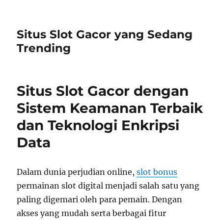
Situs Slot Gacor yang Sedang
Trending
Situs Slot Gacor dengan
Sistem Keamanan Terbaik
dan Teknologi Enkripsi
Data
Dalam dunia perjudian online,
slot bonus
permainan slot digital menjadi salah satu yang
paling digemari oleh para pemain. Dengan
akses yang mudah serta berbagai fitur