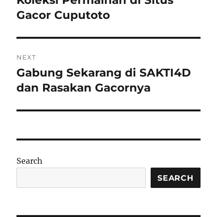
Koleksi Permainan di Situs
Gacor Cuputoto
NEXT
Gabung Sekarang di SAKTI4D
Next
post:
dan Rasakan Gacornya
Search
SEARCH