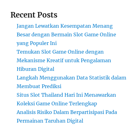
Recent Posts
Jangan Lewatkan Kesempatan Menang
Besar dengan Bermain Slot Game Online
yang Populer Ini
Temukan Slot Game Online dengan
Mekanisme Kreatif untuk Pengalaman
Hiburan Digital
Langkah Menggunakan Data Statistik dalam
Membuat Prediksi
Situs Slot Thailand Hari Ini Menawarkan
Koleksi Game Online Terlengkap
Analisis Risiko Dalam Berpartisipasi Pada
Permainan Taruhan Digital