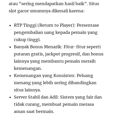
atau “sering mendapatkan hasil baik”. Situs
slot gacor umumnya dikenali karena:
RTP Tinggi (Return to Player): Persentase
pengembalian uang kepada pemain yang
cukup tinggi.
Banyak Bonus Menarik: Fitur-fitur seperti
putaran gratis, jackpot progresif, dan bonus
lainnya yang membantu pemain meraih
kemenangan.
Kemenangan yang Konsisten: Peluang
menang yang lebih sering dibandingkan
situs lainnya.
Server Stabil dan Adil: Sistem yang fair dan
tidak curang, membuat pemain merasa
aman saat bermain.