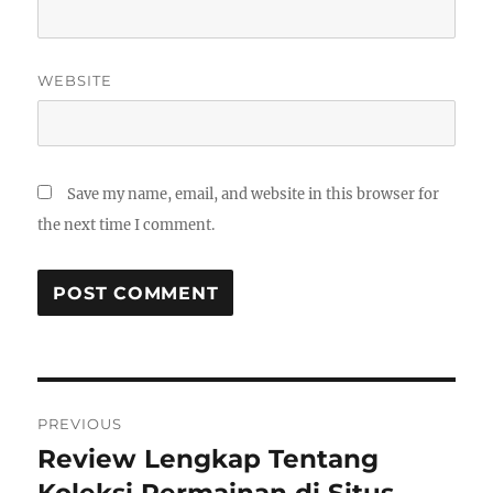
WEBSITE
Save my name, email, and website in this browser for
the next time I comment.
Post
PREVIOUS
navigation
Review Lengkap Tentang
Previous
post: