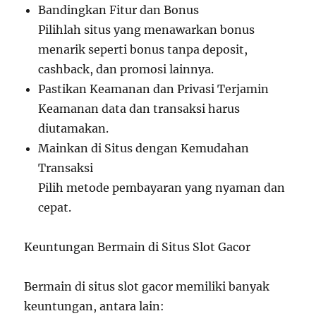
Bandingkan Fitur dan Bonus
Pilihlah situs yang menawarkan bonus
menarik seperti bonus tanpa deposit,
cashback, dan promosi lainnya.
Pastikan Keamanan dan Privasi Terjamin
Keamanan data dan transaksi harus
diutamakan.
Mainkan di Situs dengan Kemudahan
Transaksi
Pilih metode pembayaran yang nyaman dan
cepat.
Keuntungan Bermain di Situs Slot Gacor
Bermain di situs slot gacor memiliki banyak
keuntungan, antara lain: