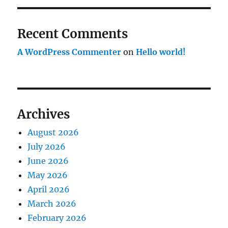
Recent Comments
A WordPress Commenter
on
Hello world!
Archives
August 2026
July 2026
June 2026
May 2026
April 2026
March 2026
February 2026