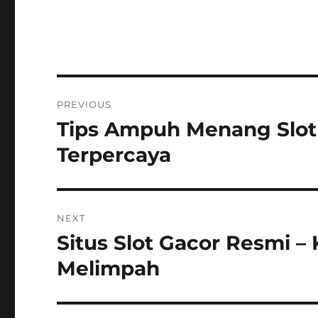
Post
PREVIOUS
navigation
Tips Ampuh Menang Slot G
Previous
post:
Terpercaya
NEXT
Situs Slot Gacor Resmi 
Next
post:
Melimpah