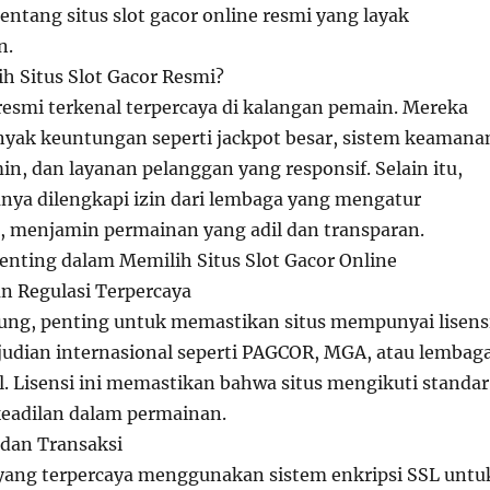
entang situs slot gacor online resmi yang layak
n.
 Situs Slot Gacor Resmi?
 resmi terkenal terpercaya di kalangan pemain. Mereka
ak keuntungan seperti jackpot besar, sistem keamana
in, dan layanan pelanggan yang responsif. Selain itu,
anya dilengkapi izin dari lembaga yang mengatur
e, menjamin permainan yang adil dan transparan.
enting dalam Memilih Situs Slot Gacor Online
an Regulasi Terpercaya
ng, penting untuk memastikan situs mempunyai lisens
erjudian internasional seperti PAGCOR, MGA, atau lembag
l. Lisensi ini memastikan bahwa situs mengikuti standar
eadilan dalam permainan.
dan Transaksi
r yang terpercaya menggunakan sistem enkripsi SSL untu