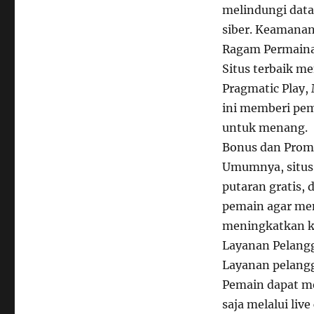
melindungi data
siber. Keamanan
Ragam Permaina
Situs terbaik me
Pragmatic Play,
ini memberi pe
untuk menang.
Bonus dan Prom
Umumnya, situs 
putaran gratis,
pemain agar mem
meningkatkan k
Layanan Pelang
Layanan pelangg
Pemain dapat m
saja melalui live