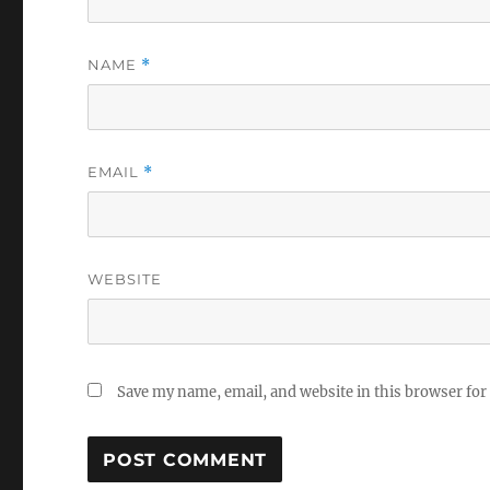
NAME
*
EMAIL
*
WEBSITE
Save my name, email, and website in this browser for