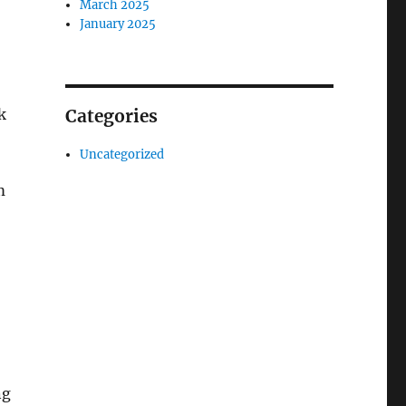
March 2025
January 2025
k
Categories
Uncategorized
m
ng