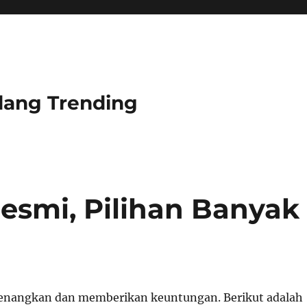
edang Trending
Resmi, Pilihan Banyak
nangkan dan memberikan keuntungan. Berikut adalah