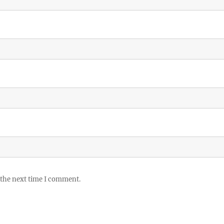
 the next time I comment.