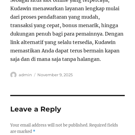
Sebagai situs slot online yang terpercaya,
Kudawin menawarkan layanan lengkap mulai
dari proses pendaftaran yang mudah,
transaksi yang cepat, bonus menarik, hingga
dukungan penuh bagi para pemainnya. Dengan
link alternatif yang selalu tersedia, Kudawin
memastikan Anda dapat terus bermain kapan
saja dan di mana saja tanpa halangan.
Author
Posted
admin
November 9, 2025
on
Leave a Reply
Your email address will not be published.
Required fields
are marked
*