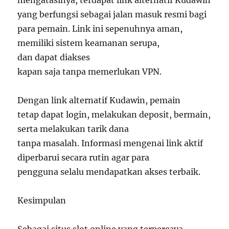
mengatasinya, terdapat link alternatif Kudawin
yang berfungsi sebagai jalan masuk resmi bagi
para pemain. Link ini sepenuhnya aman,
memiliki sistem keamanan serupa,
dan dapat diakses
kapan saja tanpa memerlukan VPN.
Dengan link alternatif Kudawin, pemain
tetap dapat login, melakukan deposit, bermain,
serta melakukan tarik dana
tanpa masalah. Informasi mengenai link aktif
diperbarui secara rutin agar para
pengguna selalu mendapatkan akses terbaik.
Kesimpulan