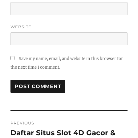
WEBSITE
Save my name, email, and website in this browser for
the next time I comment.
Post
PREVIOUS
navigation
Daftar Situs Slot 4D Gacor &
Previous