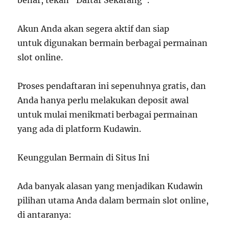
benar, tekan “Daftar Sekarang”.
Akun Anda akan segera aktif dan siap
untuk digunakan bermain berbagai permainan
slot online.
Proses pendaftaran ini sepenuhnya gratis, dan
Anda hanya perlu melakukan deposit awal
untuk mulai menikmati berbagai permainan
yang ada di platform Kudawin.
Keunggulan Bermain di Situs Ini
Ada banyak alasan yang menjadikan Kudawin
pilihan utama Anda dalam bermain slot online,
di antaranya: