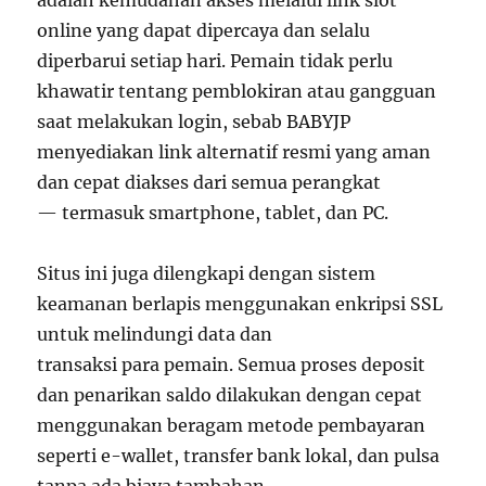
adalah kemudahan akses melalui link slot
online yang dapat dipercaya dan selalu
diperbarui setiap hari. Pemain tidak perlu
khawatir tentang pemblokiran atau gangguan
saat melakukan login, sebab BABYJP
menyediakan link alternatif resmi yang aman
dan cepat diakses dari semua perangkat
— termasuk smartphone, tablet, dan PC.
Situs ini juga dilengkapi dengan sistem
keamanan berlapis menggunakan enkripsi SSL
untuk melindungi data dan
transaksi para pemain. Semua proses deposit
dan penarikan saldo dilakukan dengan cepat
menggunakan beragam metode pembayaran
seperti e-wallet, transfer bank lokal, dan pulsa