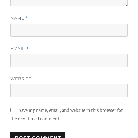
NAME
*
EMAIL
*
WEBSITE
Save my name, email, and website in this browser for
the next time I comment.