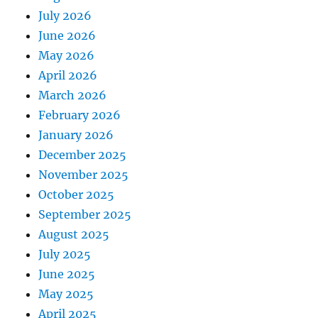
July 2026
June 2026
May 2026
April 2026
March 2026
February 2026
January 2026
December 2025
November 2025
October 2025
September 2025
August 2025
July 2025
June 2025
May 2025
April 2025