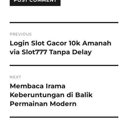
Post
PREVIOUS
navigation
Login Slot Gacor 10k Amanah
Previous
post:
via Slot777 Tanpa Delay
NEXT
Membaca Irama
Next
post:
Keberuntungan di Balik
Permainan Modern