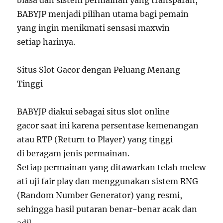
biasa dan sistem permainan yang transparan,
BABYJP menjadi pilihan utama bagi pemain
yang ingin menikmati sensasi maxwin
setiap harinya.
Situs Slot Gacor dengan Peluang Menang
Tinggi
BABYJP diakui sebagai situs slot online
gacor saat ini karena persentase kemenangan
atau RTP (Return to Player) yang tinggi
di beragam jenis permainan.
Setiap permainan yang ditawarkan telah melew
ati uji fair play dan menggunakan sistem RNG
(Random Number Generator) yang resmi,
sehingga hasil putaran benar-benar acak dan