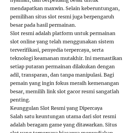
nyaman, dan berpeluang besar untuk
mendapatkan maxwin. Selain keberuntungan,
pemilihan situs slot resmi juga berpengaruh
besar pada hasil permainan.
Slot resmi adalah platform untuk permainan
slot online yang telah menggunakan sistem
terverifikasi, penyedia terpercaya, serta
teknologi keamanan mutakhir. Ini memastikan
setiap putaran permainan dilakukan dengan
adil, transparan, dan tanpa manipulasi. Bagi
pemain yang ingin fokus meraih kemenangan
besar, memilih link slot gacor resmi sangatlah
penting.
Keunggulan Slot Resmi yang Dipercaya
Salah satu keuntungan utama dari slot resmi
adalah beragam game yang ditawarkan. Situs