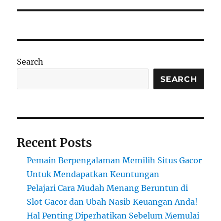
Search
SEARCH
Recent Posts
Pemain Berpengalaman Memilih Situs Gacor
Untuk Mendapatkan Keuntungan
Pelajari Cara Mudah Menang Beruntun di
Slot Gacor dan Ubah Nasib Keuangan Anda!
Hal Penting Diperhatikan Sebelum Memulai