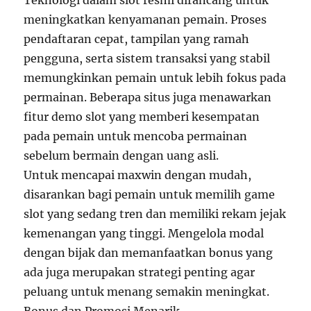
Teknologi dalam slot resmi dirancang untuk
meningkatkan kenyamanan pemain. Proses
pendaftaran cepat, tampilan yang ramah
pengguna, serta sistem transaksi yang stabil
memungkinkan pemain untuk lebih fokus pada
permainan. Beberapa situs juga menawarkan
fitur demo slot yang memberi kesempatan
pada pemain untuk mencoba permainan
sebelum bermain dengan uang asli.
Untuk mencapai maxwin dengan mudah,
disarankan bagi pemain untuk memilih game
slot yang sedang tren dan memiliki rekam jejak
kemenangan yang tinggi. Mengelola modal
dengan bijak dan memanfaatkan bonus yang
ada juga merupakan strategi penting agar
peluang untuk menang semakin meningkat.