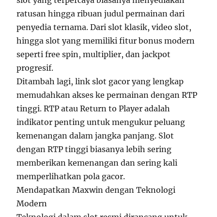
slot yang terpercaya biasanya menyediakan
ratusan hingga ribuan judul permainan dari
penyedia ternama. Dari slot klasik, video slot,
hingga slot yang memiliki fitur bonus modern
seperti free spin, multiplier, dan jackpot
progresif.
Ditambah lagi, link slot gacor yang lengkap
memudahkan akses ke permainan dengan RTP
tinggi. RTP atau Return to Player adalah
indikator penting untuk mengukur peluang
kemenangan dalam jangka panjang. Slot
dengan RTP tinggi biasanya lebih sering
memberikan kemenangan dan sering kali
memperlihatkan pola gacor.
Mendapatkan Maxwin dengan Teknologi
Modern