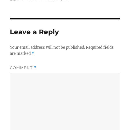
on
Leave a Reply
Your email address will not be published.
Required fields
are marked
*
COMMENT
*