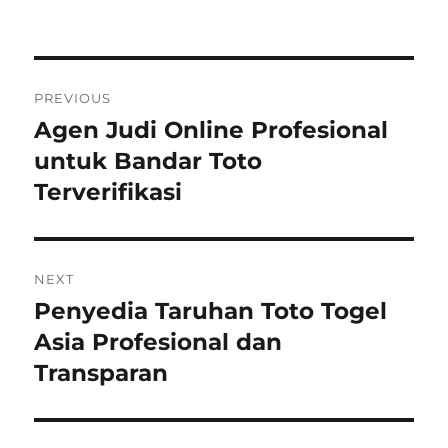
Post
PREVIOUS
navigation
Agen Judi Online Profesional
Previous
post:
untuk Bandar Toto
Terverifikasi
NEXT
Penyedia Taruhan Toto Togel
Next
post:
Asia Profesional dan
Transparan