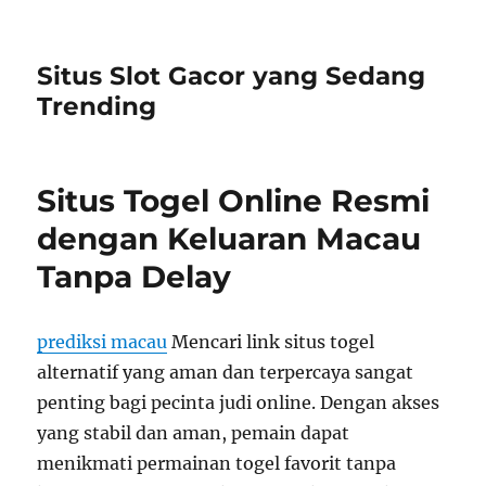
Situs Slot Gacor yang Sedang
Trending
Situs Togel Online Resmi
dengan Keluaran Macau
Tanpa Delay
prediksi macau
Mencari link situs togel
alternatif yang aman dan terpercaya sangat
penting bagi pecinta judi online. Dengan akses
yang stabil dan aman, pemain dapat
menikmati permainan togel favorit tanpa