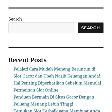
Search
SEARCH
Recent Posts
Pelajari Cara Mudah Menang Beruntun di
Slot Gacor dan Ubah Nasib Keuangan Anda!
Hal Penting Diperhatikan Sebelum Memulai
Permainan Slot Online
Panduan Bermain Di Situs Gacor Dengan
Peluang Menang Lebih Tinggi
Temukan Slot Terbaik yang Membuat Anda