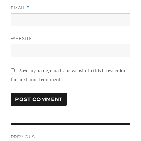
EMAIL
*
WEBSITE
Save my name, email, and website in this browser for
the next time I comment.
Post
PREVIOUS