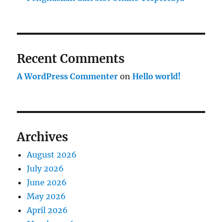
Recent Comments
A WordPress Commenter
on
Hello world!
Archives
August 2026
July 2026
June 2026
May 2026
April 2026