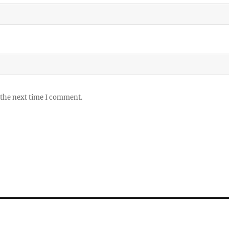
 the next time I comment.