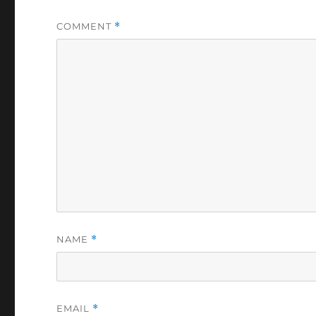
COMMENT
*
NAME
*
EMAIL
*