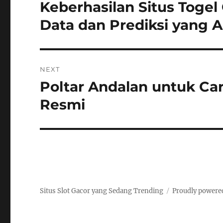
navigation
Keberhasilan Situs Toge
Previous
post:
Data dan Prediksi yang A
NEXT
Poltar Andalan untuk Car
Next
post:
Resmi
Situs Slot Gacor yang Sedang Trending
Proudly powere