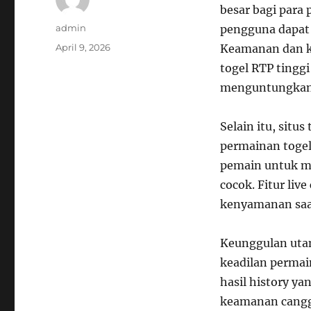
besar bagi para
Author
admin
pengguna dapat
Posted
April 9, 2026
Keamanan dan ke
on
togel RTP ting
menguntungkan
Selain itu, situ
permainan togel
pemain untuk m
cocok. Fitur li
kenyamanan saat
Keunggulan utam
keadilan permai
hasil history ya
keamanan canggi