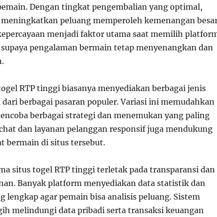
 pemain. Dengan tingkat pengembalian yang optimal,
 meningkatkan peluang memperoleh kemenangan besar
percayaan menjadi faktor utama saat memilih platfor
gi supaya pengalaman bermain tetap menyenangkan dan
.
s togel RTP tinggi biasanya menyediakan berbagai jenis
 dari berbagai pasaran populer. Variasi ini memudahkan
encoba berbagai strategi dan menemukan yang paling
ve chat dan layanan pelanggan responsif juga mendukung
 bermain di situs tersebut.
a situs togel RTP tinggi terletak pada transparansi dan
nan. Banyak platform menyediakan data statistik dan
ng lengkap agar pemain bisa analisis peluang. Sistem
h melindungi data pribadi serta transaksi keuangan