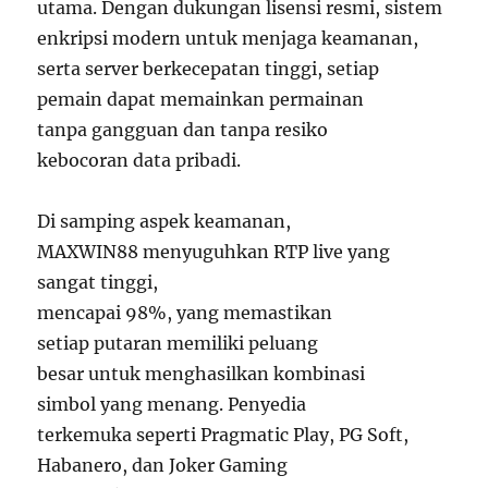
utama. Dengan dukungan lisensi resmi, sistem
enkripsi modern untuk menjaga keamanan,
serta server berkecepatan tinggi, setiap
pemain dapat memainkan permainan
tanpa gangguan dan tanpa resiko
kebocoran data pribadi.
Di samping aspek keamanan,
MAXWIN88 menyuguhkan RTP live yang
sangat tinggi,
mencapai 98%, yang memastikan
setiap putaran memiliki peluang
besar untuk menghasilkan kombinasi
simbol yang menang. Penyedia
terkemuka seperti Pragmatic Play, PG Soft,
Habanero, dan Joker Gaming