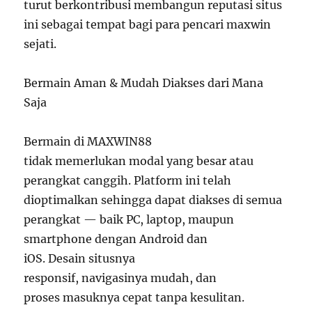
turut berkontribusi membangun reputasi situs
ini sebagai tempat bagi para pencari maxwin
sejati.
Bermain Aman & Mudah Diakses dari Mana
Saja
Bermain di MAXWIN88
tidak memerlukan modal yang besar atau
perangkat canggih. Platform ini telah
dioptimalkan sehingga dapat diakses di semua
perangkat — baik PC, laptop, maupun
smartphone dengan Android dan
iOS. Desain situsnya
responsif, navigasinya mudah, dan
proses masuknya cepat tanpa kesulitan.