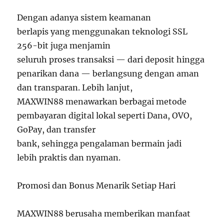
Dengan adanya sistem keamanan
berlapis yang menggunakan teknologi SSL
256-bit juga menjamin
seluruh proses transaksi — dari deposit hingga
penarikan dana — berlangsung dengan aman
dan transparan. Lebih lanjut,
MAXWIN88 menawarkan berbagai metode
pembayaran digital lokal seperti Dana, OVO,
GoPay, dan transfer
bank, sehingga pengalaman bermain jadi
lebih praktis dan nyaman.
Promosi dan Bonus Menarik Setiap Hari
MAXWIN88 berusaha memberikan manfaat