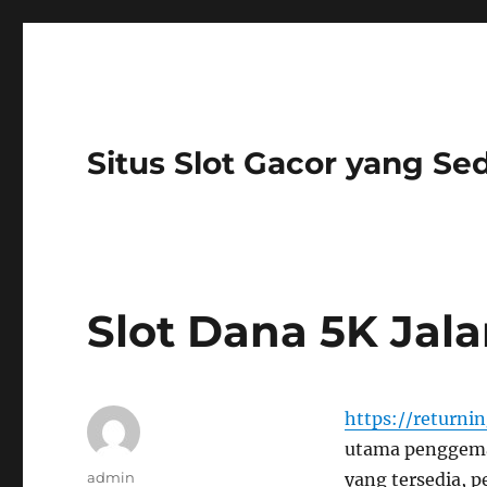
Situs Slot Gacor yang S
Slot Dana 5K Jal
https://returnin
utama penggema
Author
admin
yang tersedia, 