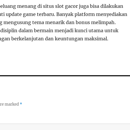
luang menang di situs slot gacor juga bisa dilakukan
ti update game terbaru. Banyak platform menyediakan
ang mengusung tema menarik dan bonus melimpah.
 disiplin dalam bermain menjadi kunci utama untuk
gan berkelanjutan dan keuntungan maksimal.
 are marked
*