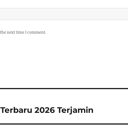
 the next time I comment.
 Terbaru 2026 Terjamin