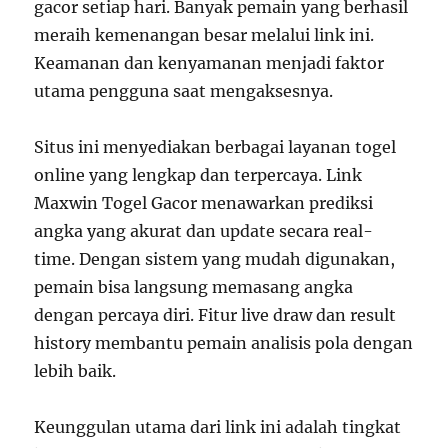
gacor setiap hari. Banyak pemain yang berhasil
meraih kemenangan besar melalui link ini.
Keamanan dan kenyamanan menjadi faktor
utama pengguna saat mengaksesnya.
Situs ini menyediakan berbagai layanan togel
online yang lengkap dan terpercaya. Link
Maxwin Togel Gacor menawarkan prediksi
angka yang akurat dan update secara real-
time. Dengan sistem yang mudah digunakan,
pemain bisa langsung memasang angka
dengan percaya diri. Fitur live draw dan result
history membantu pemain analisis pola dengan
lebih baik.
Keunggulan utama dari link ini adalah tingkat