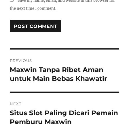
Save my name, email, and website in this browser for
the next time I comment.
Post
PREVIOUS
navigation
Maxwin Tanpa Ribet Aman
Previous
post:
untuk Main Bebas Khawatir
NEXT
Situs Slot Paling Dicari Pemain
Next
post:
Pemburu Maxwin