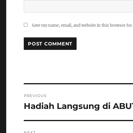
Save my name, email, and website in this browser for
Post
PREVIOUS
navigation
Hadiah Langsung di AB
Previous
post:
NEXT