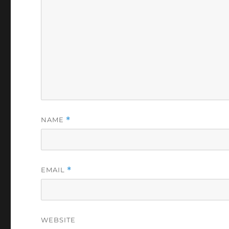
NAME
*
EMAIL
*
WEBSITE