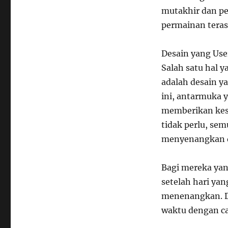
mutakhir dan pe
permainan teras
Desain yang Us
Salah satu hal
adalah desain y
ini, antarmuka 
memberikan kesa
tidak perlu, se
menyenangkan d
Bagi mereka yan
setelah hari ya
menenangkan. Di
waktu dengan c