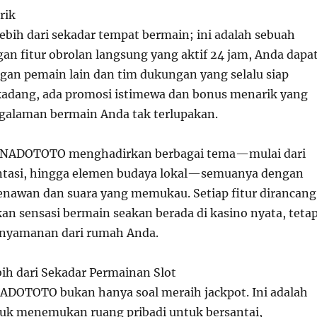
rik
h dari sekadar tempat bermain; ini adalah sebuah
an fitur obrolan langsung yang aktif 24 jam, Anda dapa
ngan pemain lain dan tim dukungan yang selalu siap
adang, ada promosi istimewa dan bonus menarik yang
galaman bermain Anda tak terlupakan.
MANADOTOTO menghadirkan berbagai tema—mulai dari
antasi, hingga elemen budaya lokal—semuanya dengan
nawan dan suara yang memukau. Setiap fitur dirancang
n sensasi bermain seakan berada di kasino nyata, tetap
enyamanan dari rumah Anda.
ih dari Sekadar Permainan Slot
DOTOTO bukan hanya soal meraih jackpot. Ini adalah
uk menemukan ruang pribadi untuk bersantai,